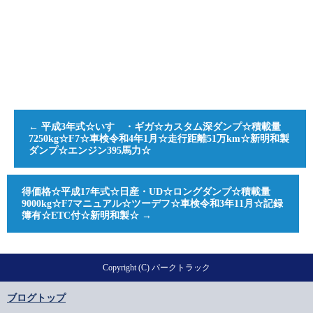
←
平成3年式☆いすゞ・ギガ☆カスタム深ダンプ☆積載量
7250kg☆F7☆車検令和4年1月☆走行距離51万km☆新明和製
ダンプ☆エンジン395馬力☆
得価格☆平成17年式☆日産・UD☆ロングダンプ☆積載量
9000kg☆F7マニュアル☆ツーデフ☆車検令和3年11月☆記録
簿有☆ETC付☆新明和製☆
→
Copyright (C) パークトラック
ブログトップ