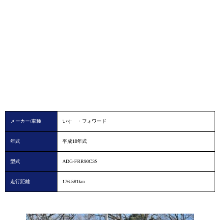
メーカー/車種
いすゞ・フォワード
年式
平成18年式
型式
ADG-FRR90C3S
走行距離
176.581km