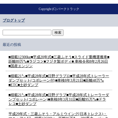
Copyright (C) パークトラック
ブログトップ
最近の投稿
■積載12300kg■平成20年式■三菱ふそう■スライド重機運搬車■
距離89万㌔■ラジコン■フジタ製ボディ■ 車検令和8年2月26日
■国産エンジン
■積載21㌧■平成28年式■日野グラプロ■平成28年式トレーラー
ダンプセット(コボレーン付)■車検8年3月21日■距離48万㌔
■ETC■土砂ダンプ
■積載21㌧■平成28年式■日野グラプ■平成28年式トレーラーダ
ンプセット(コボレーン)■車検8年3月31日■距離95万㌔■ドラ
レコ■土砂ダンプ
平成29年式・三菱ふそう・アルミウイング(日本トレクス)・