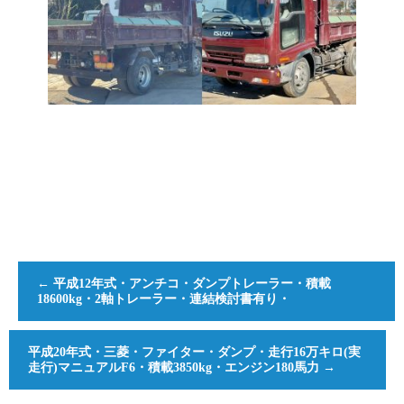
←
平成12年式・アンチコ・ダンプトレーラー・積載
18600kg・2軸トレーラー・連結検討書有り・
平成20年式・三菱・ファイター・ダンプ・走行16万キロ(実
走行)マニュアルF6・積載3850kg・エンジン180馬力
→