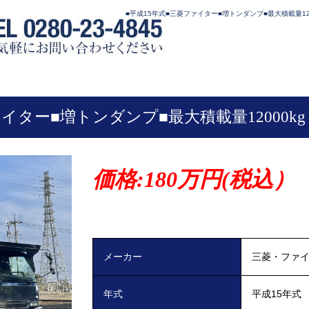
■平成15年式■三菱ファイター■増トンダンプ■最大積載量120
イター■増トンダンプ■最大積載量12000kg
230■コボレーン■ツーデフ
価格:180
万円(税込）
メーカー
三菱・ファ
年式
平成15年式