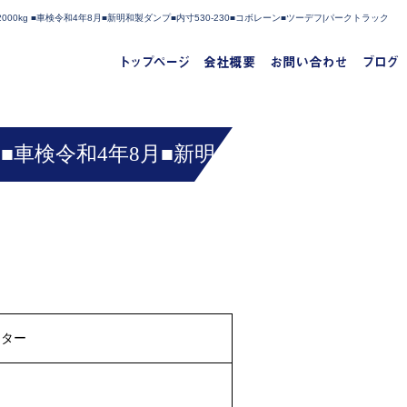
00kg ■車検令和4年8月■新明和製ダンプ■内寸530-230■コボレーン■ツーデフ|パークトラック
 ■車検令和4年8月■新明
イター