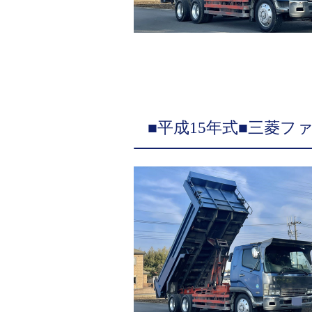
■平成15年式■三菱ファ
和製ダンプ■内寸530-