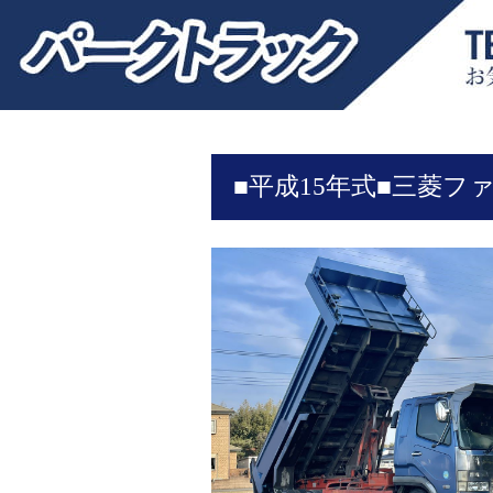
■平成15年式■三菱ファ
和製ダンプ■内寸530-