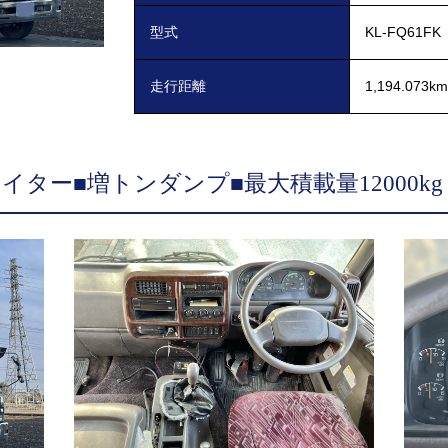
型式
KL-FQ61FK
走行距離
1,194.073km
イター■増トンダンプ■最大積載量12000kg
230■コボレーン■ツーデフ ギャラリー