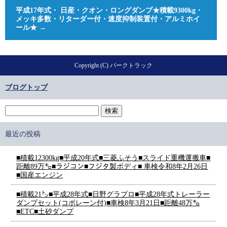
平成17年式・ 日産・クオン・ロングダンプ★積載9300kg・
メッキ多数・リターダー付・速度抑制装置付・アルミホイ
ール★
→
Copyright (C) パークトラック
ブログトップ
最近の投稿
■積載12300kg■平成20年式■三菱ふそう■スライド重機運搬車■
距離89万㌔■ラジコン■フジタ製ボディ■ 車検令和8年2月26日
■国産エンジン
■積載21㌧■平成28年式■日野グラプロ■平成28年式トレーラー
ダンプセット(コボレーン付)■車検8年3月21日■距離48万㌔
■ETC■土砂ダンプ