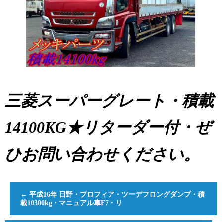
三菱スーパーグレート・積載
14100KG★リターダー付・ぜ
ひお問い合わせください。
←
平成16年 日野・プロフィア・ツーデフロングダンプ・積
載10300kg・マニュアル車F7・リ