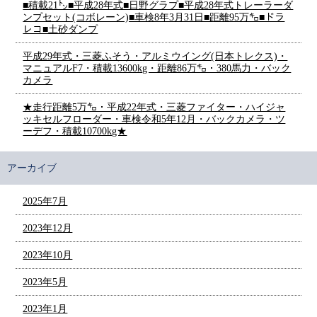
■積載21㌧■平成28年式■日野グラプ■平成28年式トレーラーダ
ンプセット(コボレーン)■車検8年3月31日■距離95万㌔■ドラ
レコ■土砂ダンプ
平成29年式・三菱ふそう・アルミウイング(日本トレクス)・
マニュアルF7・積載13600kg・距離86万㌔・380馬力・バック
カメラ
★走行距離5万㌔・平成22年式・三菱ファイター・ハイジャ
ッキセルフローダー・車検令和5年12月・バックカメラ・ツ
ーデフ・積載10700kg★
アーカイブ
2025年7月
2023年12月
2023年10月
2023年5月
2023年1月