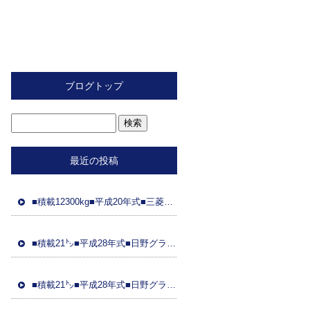
ブログトップ
最近の投稿
■積載12300kg■平成20年式■三菱ふそう■スライド重機運搬車■距離89万㌔■ラジコン■フジタ製ボディ■ 車検令和8年2月26日■国産エンジン
■積載21㌧■平成28年式■日野グラプロ■平成28年式トレーラーダンプセット(コボレーン付)■車検8年3月21日■距離48万㌔■ETC■土砂ダンプ
■積載21㌧■平成28年式■日野グラプ■平成28年式トレーラーダンプセット(コボレーン)■車検8年3月31日■距離95万㌔■ドラレコ■土砂ダンプ