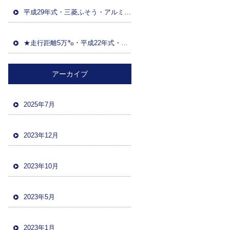
平成29年式・三菱ふそう・アルミウイング(日本トレクス)・マニュアルF7・積載13600kg・距離86万㌔・380馬力・バックカメラ
★走行距離5万㌔・平成22年式・三菱ファイター・ハイジャッキセルフローダー・車検令和5年12月・バックカメラ・ツーデフ・積載10700kg★
アーカイブ
2025年7月
2023年12月
2023年10月
2023年5月
2023年1月