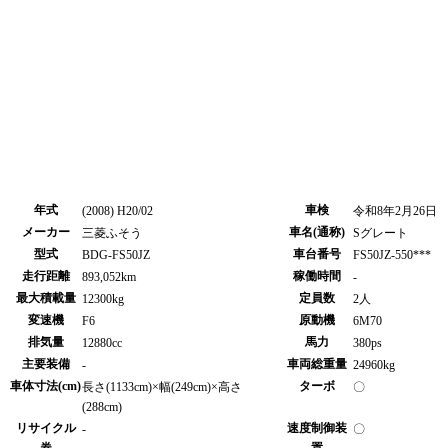
年式
車検
(2008) H20/02
令和8年2月26日
メーカー
車名(通称)
三菱ふそう
Sグレート
型式
車台番号
BDG-FS50JZ
FS50JZ-550***
走行距離
稼働時間
893,052km
-
最大積載量
定員数
12300kg
2人
変速機
原動機
F6
6M70
排気量
馬力
12880cc
380ps
主要装備
車両総重量
-
24960kg
車体寸法(cm)
ターボ
長さ(1133cm)×幅(249cm)×高さ
〇
(288cm)
リサイクル
速度制御装
-
〇
券
置