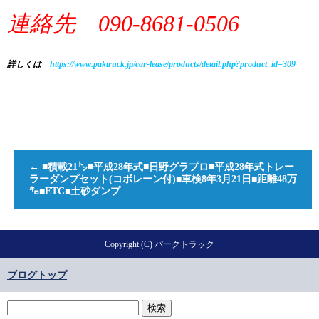
連絡先 090-8681-0506
詳しくは
https://www.paktruck.jp/car-lease/products/detail.php?product_id=309
←
■積載21㌧■平成28年式■日野グラプロ■平成28年式トレー
ラーダンプセット(コボレーン付)■車検8年3月21日■距離48万
㌔■ETC■土砂ダンプ
Copyright (C) パークトラック
ブログトップ