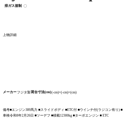
排ガス規制
〇
上物詳細
メーカー
荷台寸法(cm)
フジタ製
(-cm)×(-cm)×(cm)
備考
■エンジン389馬力 ■スライドボディ ■ETC付 ■ウインチ付(ラジコン有り) ■
車検令和8年2月26日 ■ツーデフ ■積載12300kg ■ターボエンジン ■ ETC