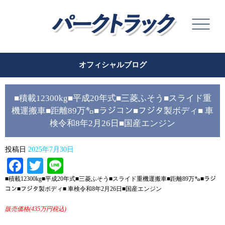
オフィシャルブログ
■積載12300kg■平成20年式■三菱ふそう■スライド重
機運搬車■距離89万㌔■ラジコン■フジタ製ボディ■ 車
検令和8年2月26日■国産エンジン
投稿日
2025年7月30日
Facebook
Twitter
Line
■積載12300kg■平成20年式■三菱ふそう■スライド重機運搬車■距離89万㌔■ラジ
コン■フジタ製ボディ■ 車検令和8年2月26日■国産エンジン
販売価格(435
万円税込)