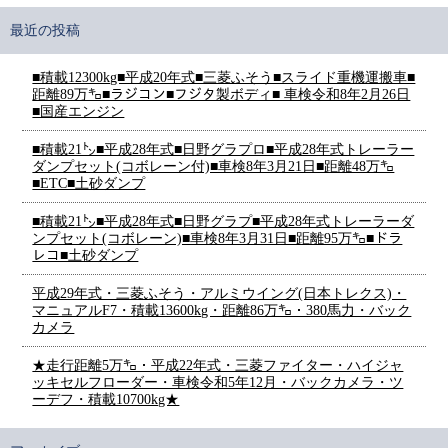
最近の投稿
■積載12300kg■平成20年式■三菱ふそう■スライド重機運搬車■
距離89万㌔■ラジコン■フジタ製ボディ■ 車検令和8年2月26日
■国産エンジン
■積載21㌧■平成28年式■日野グラプロ■平成28年式トレーラー
ダンプセット(コボレーン付)■車検8年3月21日■距離48万㌔
■ETC■土砂ダンプ
■積載21㌧■平成28年式■日野グラプ■平成28年式トレーラーダ
ンプセット(コボレーン)■車検8年3月31日■距離95万㌔■ドラ
レコ■土砂ダンプ
平成29年式・三菱ふそう・アルミウイング(日本トレクス)・
マニュアルF7・積載13600kg・距離86万㌔・380馬力・バック
カメラ
★走行距離5万㌔・平成22年式・三菱ファイター・ハイジャ
ッキセルフローダー・車検令和5年12月・バックカメラ・ツ
ーデフ・積載10700kg★