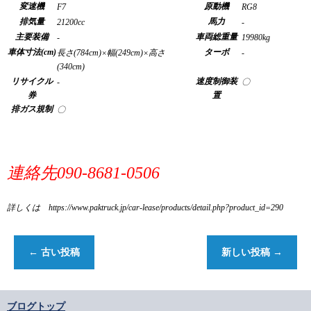
変速機
原動機
F7
RG8
排気量
馬力
21200cc
-
主要装備
車両総重量
-
19980kg
車体寸法(cm)
ターボ
長さ(784cm)×幅(249cm)×高さ
-
(340cm)
リサイクル
速度制御装
-
〇
券
置
排ガス規制
〇
連絡先090-8681-0506
詳しくは https://www.paktruck.jp/car-lease/products/detail.php?product_id=290
←
古い投稿
新しい投稿
→
ブログトップ