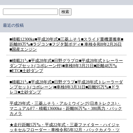
最近の投稿
■積載12300kg■平成20年式■三菱ふそう■スライド重機運搬車■
距離89万㌔■ラジコン■フジタ製ボディ■ 車検令和8年2月26日
■国産エンジン
■積載21㌧■平成28年式■日野グラプロ■平成28年式トレーラー
ダンプセット(コボレーン付)■車検8年3月21日■距離48万㌔
■ETC■土砂ダンプ
■積載21㌧■平成28年式■日野グラプ■平成28年式トレーラーダ
ンプセット(コボレーン)■車検8年3月31日■距離95万㌔■ドラ
レコ■土砂ダンプ
平成29年式・三菱ふそう・アルミウイング(日本トレクス)・
マニュアルF7・積載13600kg・距離86万㌔・380馬力・バック
カメラ
★走行距離5万㌔・平成22年式・三菱ファイター・ハイジャ
ッキセルフローダー・車検令和5年12月・バックカメラ・ツ