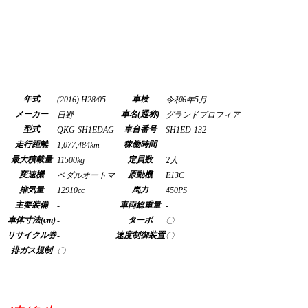
年式
車検
(2016) H28/05
令和6年5月
メーカー
車名(通称)
日野
グランドプロフィア
型式
車台番号
QKG-SH1EDAG
SH1ED-132---
走行距離
稼働時間
1,077,484km
-
最大積載量
定員数
11500kg
2人
変速機
原動機
ペダルオートマ
E13C
排気量
馬力
12910cc
450PS
主要装備
車両総重量
-
-
車体寸法(cm)
ターボ
-
〇
リサイクル券
速度制御装置
-
〇
排ガス規制
〇