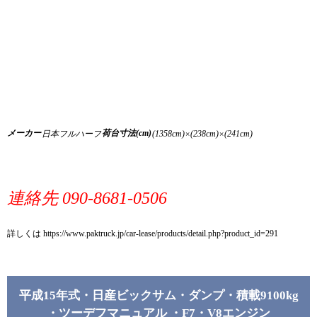
メーカー
荷台寸法(cm)
日本フルハーフ
(1358cm)×(238cm)×(241cm)
連絡先 090-8681-0506
詳しくは https://www.paktruck.jp/car-lease/products/detail.php?product_id=291
平成15年式・日産ビックサム・ダンプ・積載9100kg
・ツーデフマニュアル ・F7・V8エンジン