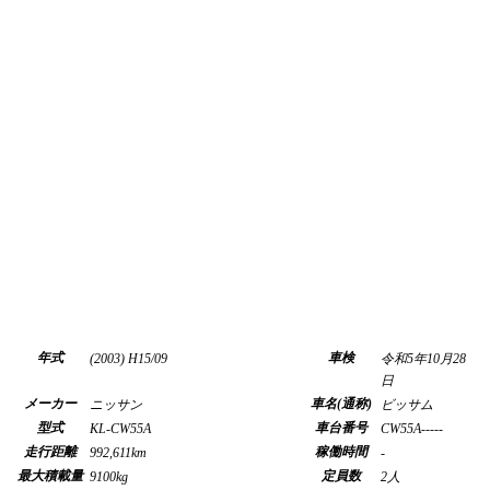
年式
車検
(2003) H15/09
令和5年10月28
日
メーカー
車名(通称)
ニッサン
ビッサム
型式
車台番号
KL-CW55A
CW55A-----
走行距離
稼働時間
992,611km
-
最大積載量
定員数
9100kg
2人