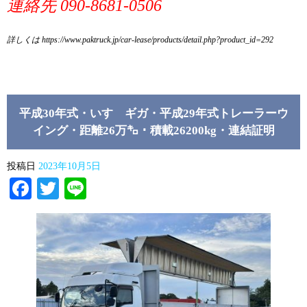
連絡先 090-8681-0506
詳しくは https://www.paktruck.jp/car-lease/products/detail.php?product_id=292
平成30年式・いすゞギガ・平成29年式トレーラーウ
イング・距離26万㌔・積載26200kg・連結証明
投稿日
2023年10月5日
Facebook
Twitter
Line