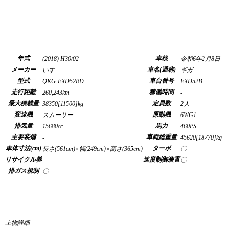
年式
車検
(2018) H30/02
令和6年2月8日
メーカー
車名(通称)
いすゞ
ギガ
型式
車台番号
QKG-EXD52BD
EXD52B-----
走行距離
稼働時間
260,243km
-
最大積載量
定員数
38350[11500]kg
2人
変速機
原動機
スムーサー
6WG1
排気量
馬力
15680cc
460PS
主要装備
車両総重量
-
45620[18770]kg
車体寸法(cm)
ターボ
長さ(561cm)×幅(249cm)×高さ(365cm)
〇
リサイクル券
速度制御装置
-
〇
排ガス規制
〇
上物詳細