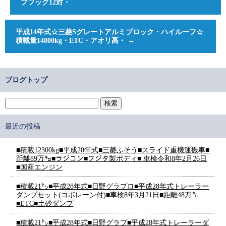
プフック12対・
平成14年式☆三菱Sグレートアルミブロック・ハイルーフ☆
積載量14800kg・ETC・アオリ高・
→
ブログトップ
最近の投稿
■積載12300kg■平成20年式■三菱ふそう■スライド重機運搬車■
距離89万㌔■ラジコン■フジタ製ボディ■ 車検令和8年2月26日
■国産エンジン
■積載21㌧■平成28年式■日野グラプロ■平成28年式トレーラー
ダンプセット(コボレーン付)■車検8年3月21日■距離48万㌔
■ETC■土砂ダンプ
■積載21㌧■平成28年式■日野グラプ■平成28年式トレーラーダ