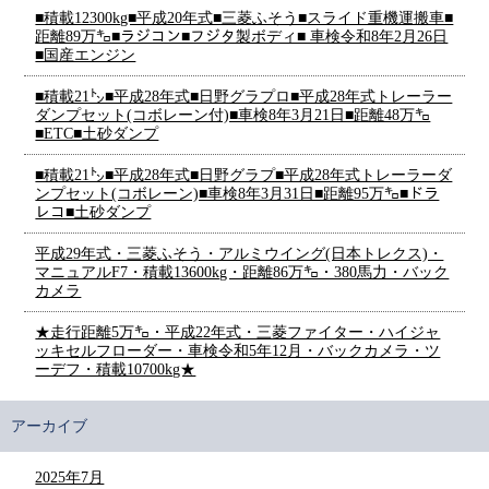
■積載12300kg■平成20年式■三菱ふそう■スライド重機運搬車■
距離89万㌔■ラジコン■フジタ製ボディ■ 車検令和8年2月26日
■国産エンジン
■積載21㌧■平成28年式■日野グラプロ■平成28年式トレーラー
ダンプセット(コボレーン付)■車検8年3月21日■距離48万㌔
■ETC■土砂ダンプ
■積載21㌧■平成28年式■日野グラプ■平成28年式トレーラーダ
ンプセット(コボレーン)■車検8年3月31日■距離95万㌔■ドラ
レコ■土砂ダンプ
平成29年式・三菱ふそう・アルミウイング(日本トレクス)・
マニュアルF7・積載13600kg・距離86万㌔・380馬力・バック
カメラ
★走行距離5万㌔・平成22年式・三菱ファイター・ハイジャ
ッキセルフローダー・車検令和5年12月・バックカメラ・ツ
ーデフ・積載10700kg★
アーカイブ
2025年7月