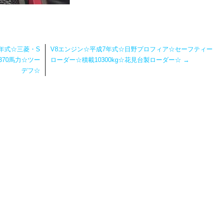
年式☆三菱・S
V8エンジン☆平成7年式☆日野プロフィア☆セーフティー
370馬力☆ツー
ローダー☆積載10300kg☆花見台製ローダー☆
→
デフ☆