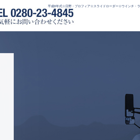
平成8年式☆日野・プロフィア☆スライドローダー☆ウインチ・ラジ