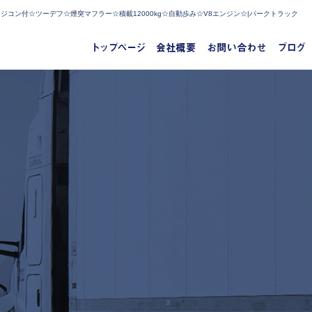
コン付☆ツーデフ☆煙突マフラー☆積載12000kg☆自動歩み☆V8エンジン☆|パークトラック