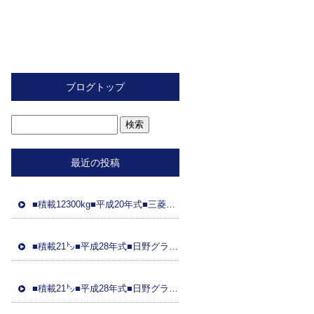
ブログトップ
最近の投稿
■積載12300kg■平成20年式■三菱ふそう■スライド重機運搬車■距離89万㌔■ラジコン■フジタ製ボディ■ 車検令和8年2月26日■国産エンジン
■積載21㌧■平成28年式■日野グラプロ■平成28年式トレーラーダンプセット(コボレーン付)■車検8年3月21日■距離48万㌔■ETC■土砂ダンプ
■積載21㌧■平成28年式■日野グラプ■平成28年式トレーラーダンプセット(コボレーン)■車検8年3月31日■距離95万㌔■ドラレコ■土砂ダンプ