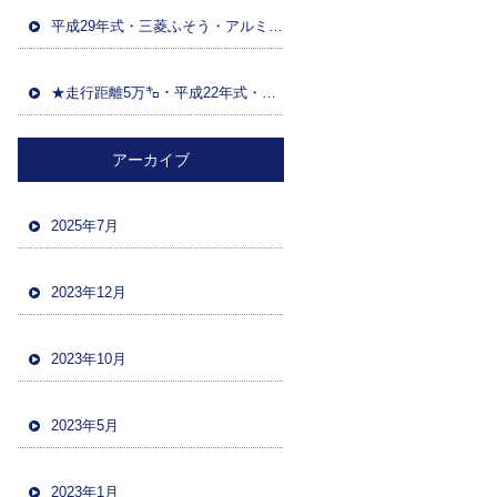
平成29年式・三菱ふそう・アルミウイング(日本トレクス)・マニュアルF7・積載13600kg・距離86万㌔・380馬力・バックカメラ
★走行距離5万㌔・平成22年式・三菱ファイター・ハイジャッキセルフローダー・車検令和5年12月・バックカメラ・ツーデフ・積載10700kg★
アーカイブ
2025年7月
2023年12月
2023年10月
2023年5月
2023年1月