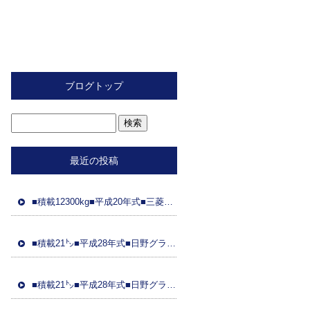
ブログトップ
最近の投稿
■積載12300kg■平成20年式■三菱ふそう■スライド重機運搬車■距離89万㌔■ラジコン■フジタ製ボディ■ 車検令和8年2月26日■国産エンジン
■積載21㌧■平成28年式■日野グラプロ■平成28年式トレーラーダンプセット(コボレーン付)■車検8年3月21日■距離48万㌔■ETC■土砂ダンプ
■積載21㌧■平成28年式■日野グラプ■平成28年式トレーラーダンプセット(コボレーン)■車検8年3月31日■距離95万㌔■ドラレコ■土砂ダンプ