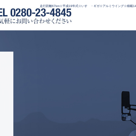
走行距離67km☆平成19年式☆いすゞ・ギガ☆アルミウイング☆積載14