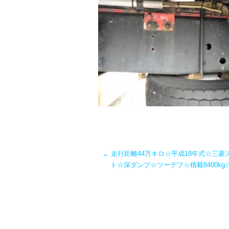
←
走行距離44万キロ☆平成18年式☆三菱
ト☆深ダンプ☆ツーデフ☆積載8400k