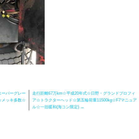
スーパーグレー
走行距離67万km☆平成20年式☆日野・グランドプロフィ
g☆メッキ多数☆
ア☆トラクターヘッド☆第五輪荷重11500kg☆F7マニュア
ル☆一括暖和(海コン限定)
→