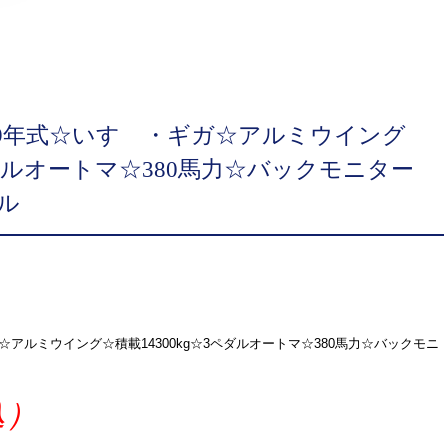
19年式☆いすゞ・ギガ☆アルミウイング
3ペダルオートマ☆380馬力☆バックモニター
ル
☆アルミウイング☆積載14300kg☆3ペダルオートマ☆380馬力☆バックモニ
込）