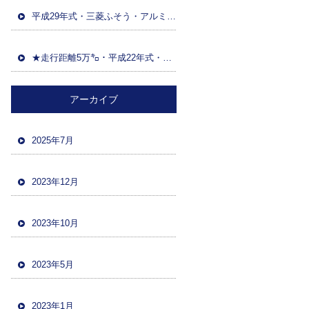
平成29年式・三菱ふそう・アルミウイング(日本トレクス)・マニュアルF7・積載13600kg・距離86万㌔・380馬力・バックカメラ
★走行距離5万㌔・平成22年式・三菱ファイター・ハイジャッキセルフローダー・車検令和5年12月・バックカメラ・ツーデフ・積載10700kg★
アーカイブ
2025年7月
2023年12月
2023年10月
2023年5月
2023年1月