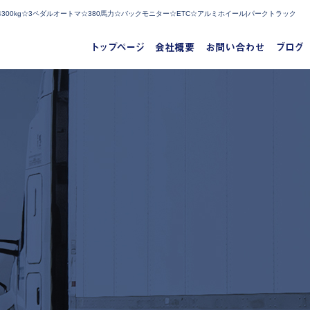
300kg☆3ペダルオートマ☆380馬力☆バックモニター☆ETC☆アルミホイール|パークトラック