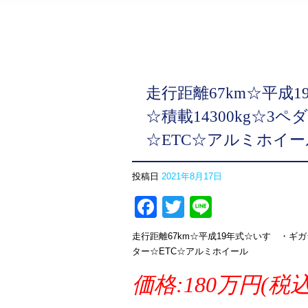
走行距離67km☆平成
☆積載14300kg☆
☆ETC☆アルミホイー
投稿日
2021年8月17日
Facebook
Twitter
Line
走行距離67km☆平成19年式☆いすゞ・ギガ
ター☆ETC☆アルミホイール
価格:180万円(税