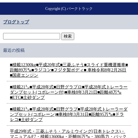
Copyright (C) パークトラック
ブログトップ
最近の投稿
■積載12300kg■平成20年式■三菱ふそう■スライド重機運搬車■
距離89万㌔■ラジコン■フジタ製ボディ■ 車検令和8年2月26日
■国産エンジン
■積載21㌧■平成28年式■日野グラプロ■平成28年式トレーラー
ダンプセット(コボレーン付)■車検8年3月21日■距離48万㌔
■ETC■土砂ダンプ
■積載21㌧■平成28年式■日野グラプ■平成28年式トレーラーダ
ンプセット(コボレーン)■車検8年3月31日■距離95万㌔■ドラ
レコ■土砂ダンプ
平成29年式・三菱ふそう・アルミウイング(日本トレクス)・
マニュアルF7・積載13600kg・距離86万㌔・380馬力・バック