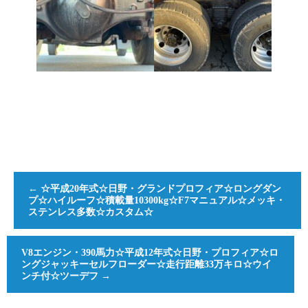
←
☆平成20年式☆日野・グランドプロフィア☆ロングダン
プ☆ハイルーフ☆積載量10300kg☆F7マニュアル☆メッキ・
ステンレス多数☆カスタム☆
V8エンジン・390馬力☆平成12年式☆日野・プロフィア☆ロ
ングジャッキーセルフローダー☆走行距離33万キロ☆ウイ
ンチ付☆ツーデフ
→