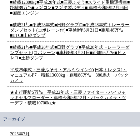
■積載12300kg■平成20年式■三菱ふそう■スライド重機運搬車■
距離89万㌔■ラジコン■フジタ製ボディ■ 車検令和8年2月26日
■国産エンジン
■積載21㌧■平成28年式■日野グラプロ■平成28年式トレーラー
ダンプセット(コボレーン付)■車検8年3月21日■距離48万㌔
■ETC■土砂ダンプ
■積載21㌧■平成28年式■日野グラプ■平成28年式トレーラーダ
ンプセット(コボレーン)■車検8年3月31日■距離95万㌔■ドラ
レコ■土砂ダンプ
平成29年式・三菱ふそう・アルミウイング(日本トレクス)・
マニュアルF7・積載13600kg・距離86万㌔・380馬力・バック
カメラ
★走行距離5万㌔・平成22年式・三菱ファイター・ハイジャ
ッキセルフローダー・車検令和5年12月・バックカメラ・ツ
ーデフ・積載10700kg★
アーカイブ
2025年7月