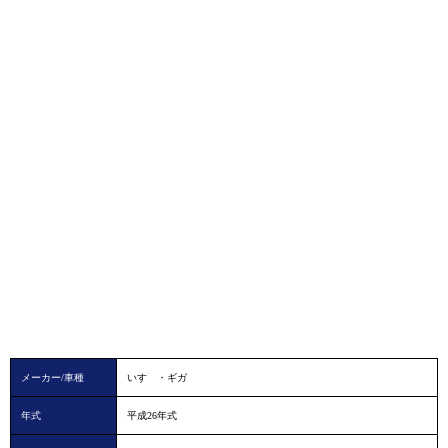
メーカー/車種
いすゞ・ギガ
年式
平成26年式