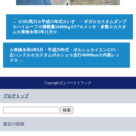
←
☆385馬力☆平成11年式☆いすゞ・ギガ☆カスタムダンプ
☆ハイルーフ☆積載量10400kg☆F7☆メッキ・多数☆カスタ
ム☆車検令和3年11月☆
☆車検令和4年9月・平成29年式・ポルシェカイエンGTS・
左ハンドル☆カスタムポルシェ☆走行40000km☆内装レッ
ド☆
→
Copyright (C) パークトラック
ブログトップ
最近の投稿