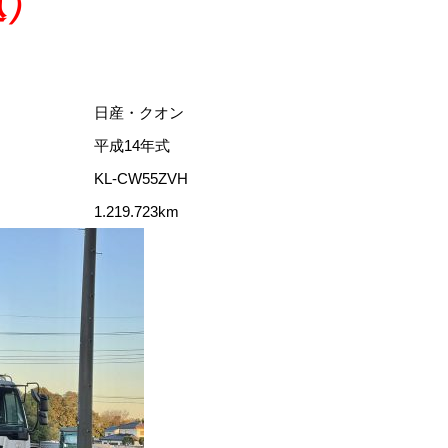
込）
日産・クオン
平成14年式
KL-CW55ZVH
1.219.723km