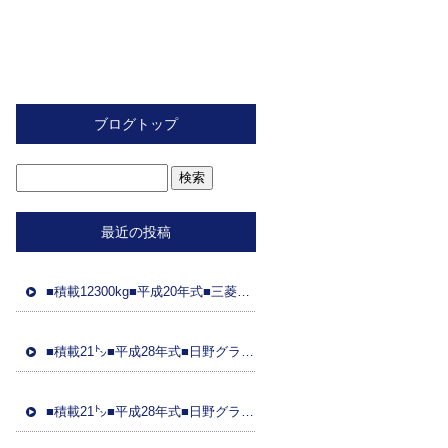
ブログトップ
最近の投稿
■積載12300kg■平成20年式■三菱ふそう■スライド重機運搬車■距離89万㌔■ラジコン■フジタ製ボディ■ 車検令和8年2月26日■国産エンジン
■積載21㌧■平成28年式■日野グラプロ■平成28年式トレーラーダンプセット(コボレーン付)■車検8年3月21日■距離48万㌔■ETC■土砂ダンプ
■積載21㌧■平成28年式■日野グラプ■平成28年式トレーラーダンプセット(コボレーン)■車検8年3月31日■距離95万㌔■ドラレコ■土砂ダンプ