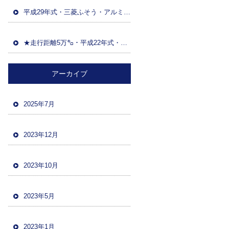
平成29年式・三菱ふそう・アルミウイング(日本トレクス)・マニュアルF7・積載13600kg・距離86万㌔・380馬力・バックカメラ
★走行距離5万㌔・平成22年式・三菱ファイター・ハイジャッキセルフローダー・車検令和5年12月・バックカメラ・ツーデフ・積載10700kg★
アーカイブ
2025年7月
2023年12月
2023年10月
2023年5月
2023年1月