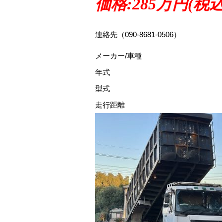
価格:285万円(税
連絡先（090-8681-0506）
メーカー/車種
年式
型式
走行距離