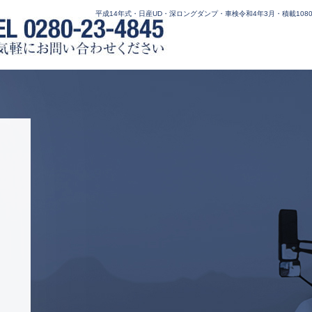
平成14年式・日産UD・深ロングダンプ・車検令和4年3月・積載1080