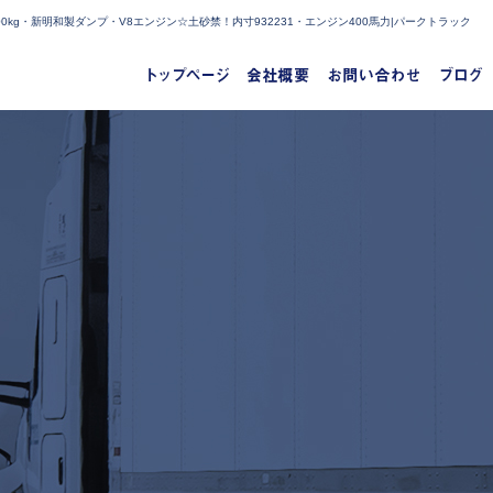
0kg・新明和製ダンプ・V8エンジン☆土砂禁！内寸932231・エンジン400馬力|パークトラック