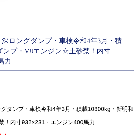
・深ロングダンプ・車検令和4年3月・積
和製ダンプ・V8エンジン☆土砂禁！内寸
0馬力
グダンプ・車検令和4年3月・積載10800kg・新明和
！内寸932×231・エンジン400馬力