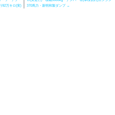
92万キロ(実)
370馬力・新明和製ダンプ
→