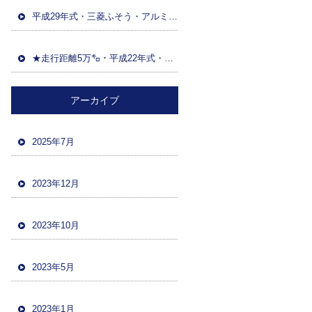
平成29年式・三菱ふそう・アルミウイング(日本トレクス)・マニュアルF7・積載13600kg・距離86万㌔・380馬力・バックカメラ
★走行距離5万㌔・平成22年式・三菱ファイター・ハイジャッキセルフローダー・車検令和5年12月・バックカメラ・ツーデフ・積載10700kg★
アーカイブ
2025年7月
2023年12月
2023年10月
2023年5月
2023年1月