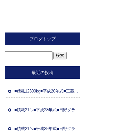
ブログトップ
最近の投稿
■積載12300kg■平成20年式■三菱ふそう■スライド重機運搬車■距離89万㌔■ラジコン■フジタ製ボディ■ 車検令和8年2月26日■国産エンジン
■積載21㌧■平成28年式■日野グラプロ■平成28年式トレーラーダンプセット(コボレーン付)■車検8年3月21日■距離48万㌔■ETC■土砂ダンプ
■積載21㌧■平成28年式■日野グラプ■平成28年式トレーラーダンプセット(コボレーン)■車検8年3月31日■距離95万㌔■ドラレコ■土砂ダンプ