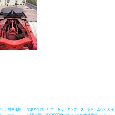
ィア☆材木運搬
平成15年式・いすゞギガ・ダンプ・ターボ車・走行75万キ
タ・ツーデフ・
ロ(実走行)・積載9900kg・ナンバー有(車検切れ)エンジン