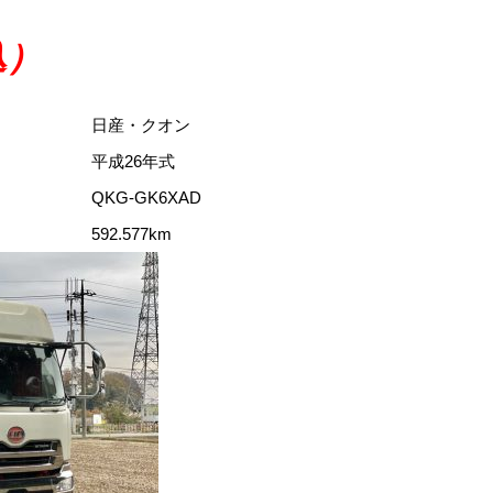
込）
日産・クオン
平成26年式
QKG-GK6XAD
592.577km