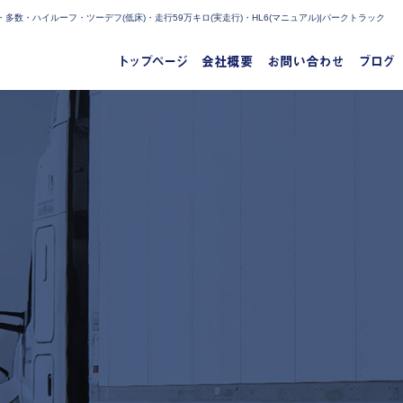
数・ハイルーフ・ツーデフ(低床)・走行59万キロ(実走行)・HL6(マニュアル)|パークトラック