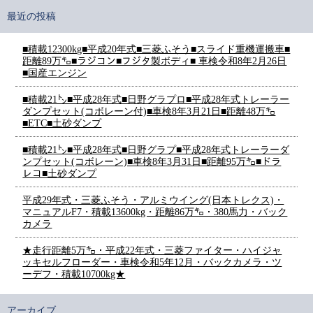
最近の投稿
■積載12300kg■平成20年式■三菱ふそう■スライド重機運搬車■
距離89万㌔■ラジコン■フジタ製ボディ■ 車検令和8年2月26日
■国産エンジン
■積載21㌧■平成28年式■日野グラプロ■平成28年式トレーラー
ダンプセット(コボレーン付)■車検8年3月21日■距離48万㌔
■ETC■土砂ダンプ
■積載21㌧■平成28年式■日野グラプ■平成28年式トレーラーダ
ンプセット(コボレーン)■車検8年3月31日■距離95万㌔■ドラ
レコ■土砂ダンプ
平成29年式・三菱ふそう・アルミウイング(日本トレクス)・
マニュアルF7・積載13600kg・距離86万㌔・380馬力・バック
カメラ
★走行距離5万㌔・平成22年式・三菱ファイター・ハイジャ
ッキセルフローダー・車検令和5年12月・バックカメラ・ツ
ーデフ・積載10700kg★
アーカイブ