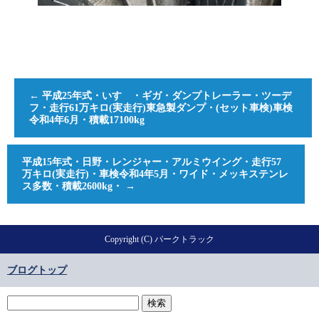
←
平成25年式・いすゞ・ギガ・ダンプトレーラー・ツーデ
フ・走行61万キロ(実走行)東急製ダンプ・(セット車検)車検
令和4年6月・積載17100kg
平成15年式・日野・レンジャー・アルミウイング・走行57
万キロ(実走行)・車検令和4年5月・ワイド・メッキステンレ
ス多数・積載2600kg・
→
Copyright (C) パークトラック
ブログトップ