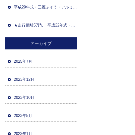
平成29年式・三菱ふそう・アルミウイング(日本トレクス)・マニュアルF7・積載13600kg・距離86万㌔・380馬力・バックカメラ
★走行距離5万㌔・平成22年式・三菱ファイター・ハイジャッキセルフローダー・車検令和5年12月・バックカメラ・ツーデフ・積載10700kg★
アーカイブ
2025年7月
2023年12月
2023年10月
2023年5月
2023年1月