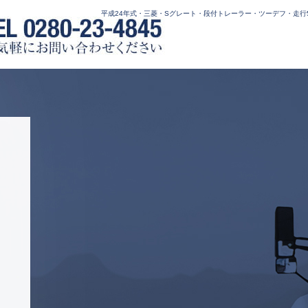
平成24年式・三菱・Sグレート・段付トレーラー・ツーデフ・走行57