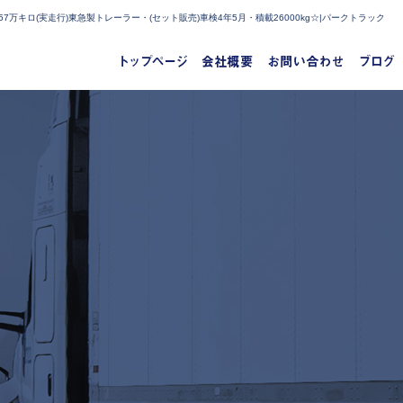
万キロ(実走行)東急製トレーラー・(セット販売)車検4年5月・積載26000kg☆|パークトラック