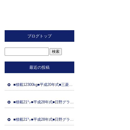
ブログトップ
最近の投稿
■積載12300kg■平成20年式■三菱ふそう■スライド重機運搬車■距離89万㌔■ラジコン■フジタ製ボディ■ 車検令和8年2月26日■国産エンジン
■積載21㌧■平成28年式■日野グラプロ■平成28年式トレーラーダンプセット(コボレーン付)■車検8年3月21日■距離48万㌔■ETC■土砂ダンプ
■積載21㌧■平成28年式■日野グラプ■平成28年式トレーラーダンプセット(コボレーン)■車検8年3月31日■距離95万㌔■ドラレコ■土砂ダンプ