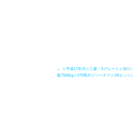
←
☆平成17年式☆三菱・Sグレート☆深ロ
載7500kg☆370馬力☆ツーデフ☆V8エン