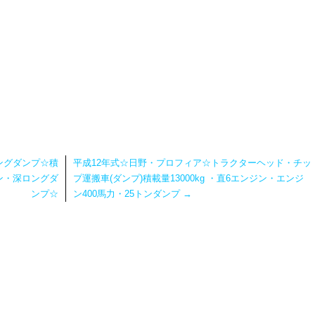
ングダンプ☆積
平成12年式☆日野・プロフィア☆トラクターヘッド・チッ
ジン・深ロングダ
プ運搬車(ダンプ)積載量13000kg ・直6エンジン・エンジ
ンプ☆
ン400馬力・25トンダンプ
→