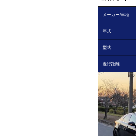
メーカー/車種
年式
型式
走行距離