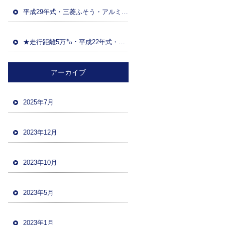
平成29年式・三菱ふそう・アルミウイング(日本トレクス)・マニュアルF7・積載13600kg・距離86万㌔・380馬力・バックカメラ
★走行距離5万㌔・平成22年式・三菱ファイター・ハイジャッキセルフローダー・車検令和5年12月・バックカメラ・ツーデフ・積載10700kg★
アーカイブ
2025年7月
2023年12月
2023年10月
2023年5月
2023年1月