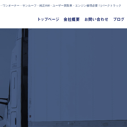
3月・ワンオーナー・サンルーフ・純正AW・ユーザー買取車・エンジン修理必要！|パークトラック