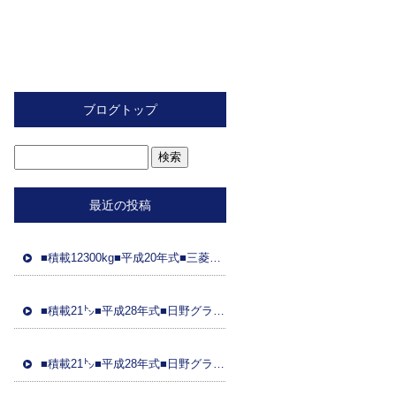
ブログトップ
最近の投稿
■積載12300kg■平成20年式■三菱ふそう■スライド重機運搬車■距離89万㌔■ラジコン■フジタ製ボディ■ 車検令和8年2月26日■国産エンジン
■積載21㌧■平成28年式■日野グラプロ■平成28年式トレーラーダンプセット(コボレーン付)■車検8年3月21日■距離48万㌔■ETC■土砂ダンプ
■積載21㌧■平成28年式■日野グラプ■平成28年式トレーラーダンプセット(コボレーン)■車検8年3月31日■距離95万㌔■ドラレコ■土砂ダンプ