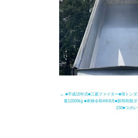
←
■平成15年式■三菱ファイター■増トンダ
量12000kg ■車検令和4年8月■新明和製ダ
230■コボ