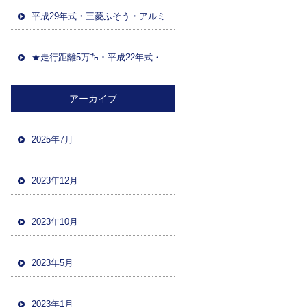
平成29年式・三菱ふそう・アルミウイング(日本トレクス)・マニュアルF7・積載13600kg・距離86万㌔・380馬力・バックカメラ
★走行距離5万㌔・平成22年式・三菱ファイター・ハイジャッキセルフローダー・車検令和5年12月・バックカメラ・ツーデフ・積載10700kg★
アーカイブ
2025年7月
2023年12月
2023年10月
2023年5月
2023年1月