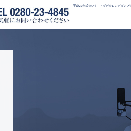
平成22年式☆いすゞ・ギガ☆ロングダンプ☆