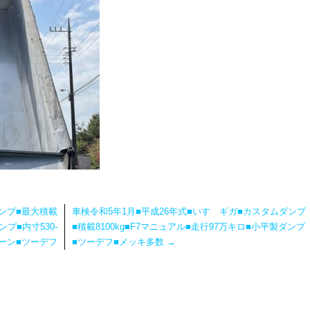
ンプ■最大積載
車検令和5年1月■平成26年式■いすゞギガ■カスタムダンプ
ンプ■内寸530-
■積載8100kg■F7マニュアル■走行97万キロ■小平製ダンプ
レーン■ツーデフ
■ツーデフ■メッキ多数
→