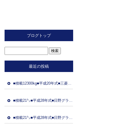
ブログトップ
最近の投稿
■積載12300kg■平成20年式■三菱ふそう■スライド重機運搬車■距離89万㌔■ラジコン■フジタ製ボディ■ 車検令和8年2月26日■国産エンジン
■積載21㌧■平成28年式■日野グラプロ■平成28年式トレーラーダンプセット(コボレーン付)■車検8年3月21日■距離48万㌔■ETC■土砂ダンプ
■積載21㌧■平成28年式■日野グラプ■平成28年式トレーラーダンプセット(コボレーン)■車検8年3月31日■距離95万㌔■ドラレコ■土砂ダンプ