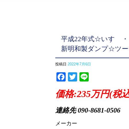
平成22年式☆いすゞ・
新明和製ダンプ☆ツー
投稿日
2022年7月6日
Facebook
Twitter
Line
価格:235万円(税
連
絡先 090-8681-0506
メーカー