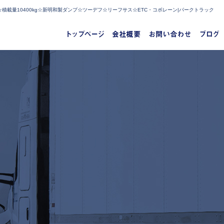
積載量10400kg☆新明和製ダンプ☆ツーデフ☆リーフサス☆ETC・コボレーン|パークトラック