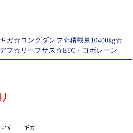
ギガ☆ロングダンプ☆積載量10400kg☆
デフ☆リーフサス☆ETC・コボレーン
込）
いすゞ・ギガ