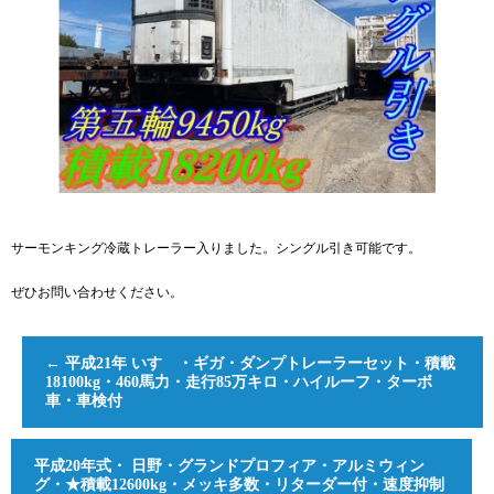
サーモンキング冷蔵トレーラー入りました。シングル引き可能です。
ぜひお問い合わせください。
←
平成21年 いすゞ・ギガ・ダンプトレーラーセット・積載
18100kg・460馬力・走行85万キロ・ハイルーフ・ターボ
車・車検付
平成20年式・ 日野・グランドプロフィア・アルミウィン
グ・★積載12600kg・メッキ多数・リターダー付・速度抑制