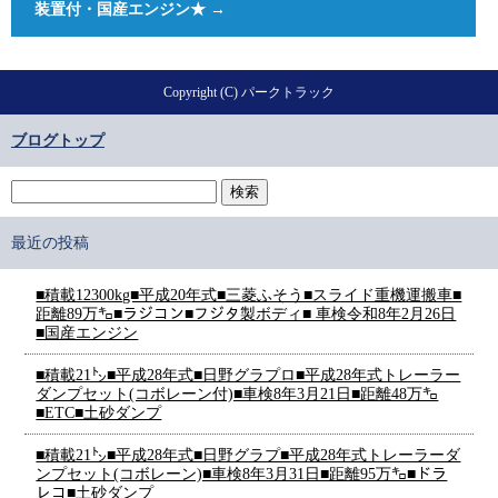
装置付・国産エンジン★
→
Copyright (C) パークトラック
ブログトップ
最近の投稿
■積載12300kg■平成20年式■三菱ふそう■スライド重機運搬車■
距離89万㌔■ラジコン■フジタ製ボディ■ 車検令和8年2月26日
■国産エンジン
■積載21㌧■平成28年式■日野グラプロ■平成28年式トレーラー
ダンプセット(コボレーン付)■車検8年3月21日■距離48万㌔
■ETC■土砂ダンプ
■積載21㌧■平成28年式■日野グラプ■平成28年式トレーラーダ
ンプセット(コボレーン)■車検8年3月31日■距離95万㌔■ドラ
レコ■土砂ダンプ