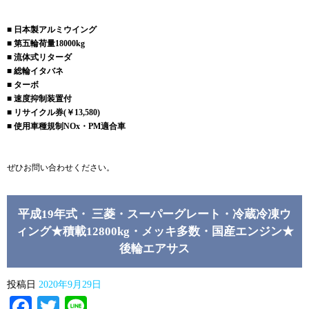
■ 日本製アルミウイング
■ 第五輪荷量18000kg
■ 流体式リターダ
■ 総輪イタバネ
■ ターボ
■ 速度抑制装置付
■ リサイクル券(￥13,580)
■ 使用車種規制NOx・PM適合車
ぜひお問い合わせください。
平成19年式・ 三菱・スーパーグレート・冷蔵冷凍ウ
ィング★積載12800kg・メッキ多数・国産エンジン★
後輪エアサス
投稿日
2020年9月29日
Facebook
Twitter
Line