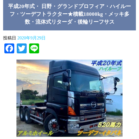
平成20年式・ 日野・グランドプロフィア・ハイルー
フ・ツーデフトラクター★積載18000kg・メッキ多
数・流体式リターダ・後輪リーフサス
投稿日
2020年9月29日
Facebook
Twitter
Line