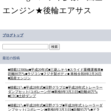
エンジン★後輪エアサス
ブログトップ
最近の投稿
■積載12300kg■平成20年式■三菱ふそう■スライド重機運搬車■
距離89万㌔■ラジコン■フジタ製ボディ■ 車検令和8年2月26日
■国産エンジン
■積載21㌧■平成28年式■日野グラプロ■平成28年式トレーラー
ダンプセット(コボレーン付)■車検8年3月21日■距離48万㌔
■ETC■土砂ダンプ
■積載21㌧■平成28年式■日野グラプ■平成28年式トレーラーダ
ンプセット(コボレーン)■車検8年3月31日■距離95万㌔■ドラ