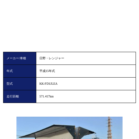
メーカー/車種
日野・レンジャー
年式
平成15年式
型式
KK-FD1JLEA
走行距離
571.417km