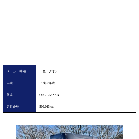
メーカー/車種
日産・クオン
年式
平成27年式
型式
QPG-GK5XAB
走行距離
500.023km