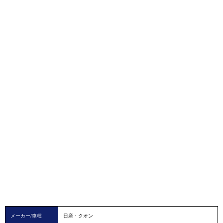
メーカー/車種
日産・クオン