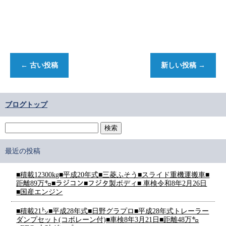
←
古い投稿
新しい投稿
→
ブログトップ
最近の投稿
■積載12300kg■平成20年式■三菱ふそう■スライド重機運搬車■
距離89万㌔■ラジコン■フジタ製ボディ■ 車検令和8年2月26日
■国産エンジン
■積載21㌧■平成28年式■日野グラプロ■平成28年式トレーラー
ダンプセット(コボレーン付)■車検8年3月21日■距離48万㌔