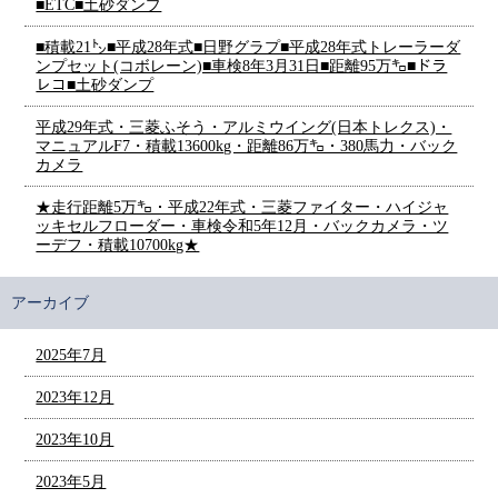
■ETC■土砂ダンプ
■積載21㌧■平成28年式■日野グラプ■平成28年式トレーラーダ
ンプセット(コボレーン)■車検8年3月31日■距離95万㌔■ドラ
レコ■土砂ダンプ
平成29年式・三菱ふそう・アルミウイング(日本トレクス)・
マニュアルF7・積載13600kg・距離86万㌔・380馬力・バック
カメラ
★走行距離5万㌔・平成22年式・三菱ファイター・ハイジャ
ッキセルフローダー・車検令和5年12月・バックカメラ・ツ
ーデフ・積載10700kg★
アーカイブ
2025年7月
2023年12月
2023年10月
2023年5月