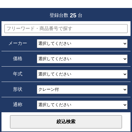
25
登録台数
台
メーカー
価格
年式
形状
通称