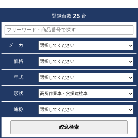
25
登録台数
台
メーカー
価格
年式
形状
通称