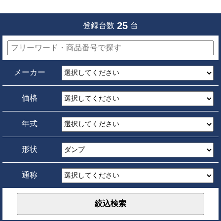
25
登録台数
台
メーカー
価格
年式
形状
通称