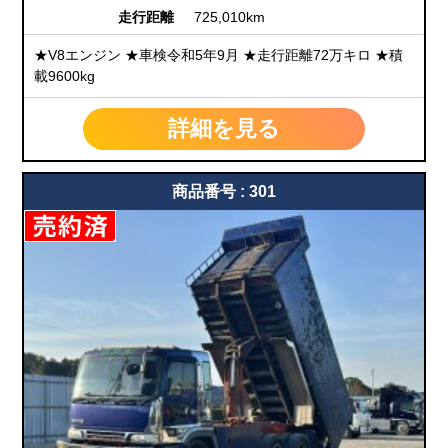
走行距離
725,010km
★V8エンジン ★車検令和5年9月 ★走行距離72万キロ ★積
載9600kg
詳細を見る
商品番号 : 301