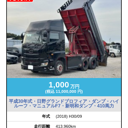
1,000
万円
(税込 11,000,000 円)
平成30年式・日野グランドプロフィア・ダンプ・ハイ
ルーフ・マニュアルF7・新明和ダンプ・410馬力
年式
(2018) H30/09
走行距離
413,960km