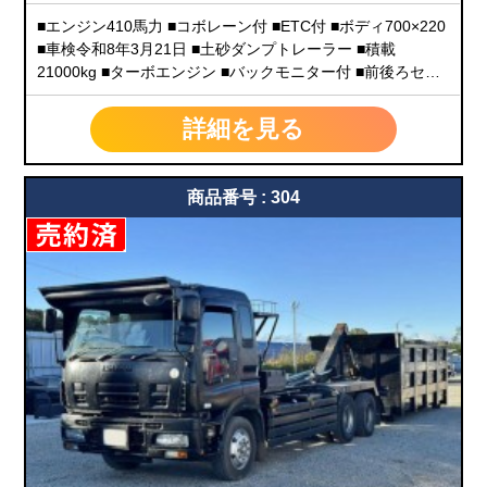
■エンジン410馬力 ■コボレーン付 ■ETC付 ■ボディ700×220
■車検令和8年3月21日 ■土砂ダンプトレーラー ■積載
21000kg ■ターボエンジン ■バックモニター付 ■前後ろセッ
ト車検付令和8年3月21日 ■前後ろセット同じ年式(28年式)
詳細を見る
商品番号 : 304