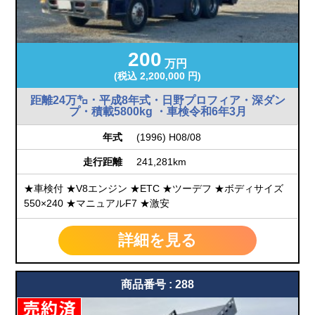
200
万円
(税込 2,200,000 円)
距離24万㌔・平成8年式・日野プロフィア・深ダン
プ・積載5800kg ・車検令和6年3月
年式
(1996) H08/08
走行距離
241,281km
★車検付 ★V8エンジン ★ETC ★ツーデフ ★ボディサイズ
550×240 ★マニュアルF7 ★激安
詳細を見る
商品番号 : 288