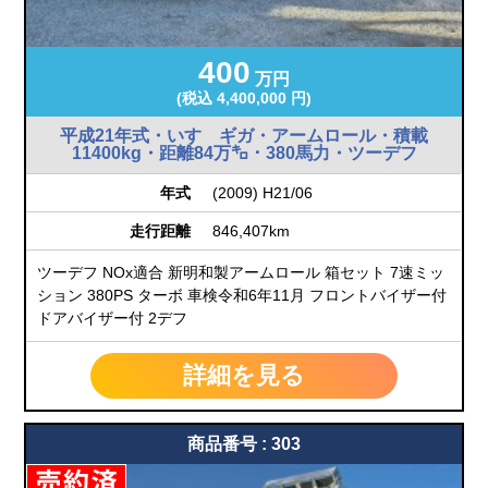
400
万円
(税込 4,400,000 円)
平成21年式・いすゞギガ・アームロール・積載
11400kg・距離84万㌔・380馬力・ツーデフ
年式
(2009) H21/06
走行距離
846,407km
ツーデフ NOx適合 新明和製アームロール 箱セット 7速ミッ
ション 380PS ターボ 車検令和6年11月 フロントバイザー付
ドアバイザー付 2デフ
詳細を見る
商品番号 : 303