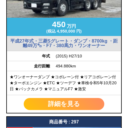
450
万円
(税込 4,950,000 円)
平成27年式・三菱Sグレート・ダンプ・8700kg ・距
離49万㌔・F7・380馬力・ワンオーナー
年式
(2015) H27/10
走行距離
494.880km
★ワンオーナーダンプ ★コボレーン付 ★リアコボレーン付
★ターボエンジン ★ETC ★ツーデフ ★車検令和5年10月20
日 ★バックカメラ ★マニュアルF7 ★激安
詳細を見る
商品番号 : 297