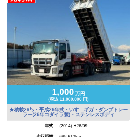
1,000
万円
(税込 11,000,000 円)
★積載26㌧・平成26年式・いすゞギガ・ダンプトレー
ラー(26年コダイラ製)・ステンレスボディ
年式
(2014) H26/09
走行距離
688,612km