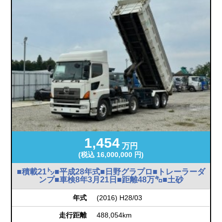
1,454
万円
(税込 16,000,000 円)
■積載21㌧■平成28年式■日野グラプロ■トレーラーダ
ンプ■車検8年3月21日■距離48万㌔■土砂
年式
(2016) H28/03
走行距離
488,054km