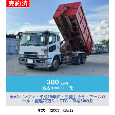
300
万円
(税込 3,300,000 円)
★V8エンジン・平成15年式・三菱ふそう・アームロ
ール・距離72万㌔・ETC・車検5年9月
年式
(2003) H15/12