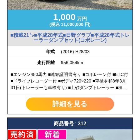
1,000
万円
(税込 11,000,000 円)
■積載21㌧■平成28年式■日野グラプ■平成28年式トレ
ーラーダンプセット(コボレーン)
年式
(2016) H28/03
走行距離
956,054km
■エンジン450馬力 ■連結証明書有り ■コボレーン付 ■ETC付
■ドライブレコーダー付 ■ボディ720×220 ■車検令和8年3月
31日(トレーラーも車検有り) ■土砂ダンプトレーラー ■積載
21000kg ■ターボエンジン ■バックモニター付 ■前後ろセッ
ト車検付令和8年3月31日 ■前後ろセット同じ年式(28年式)
詳細を見る
商品番号 : 312