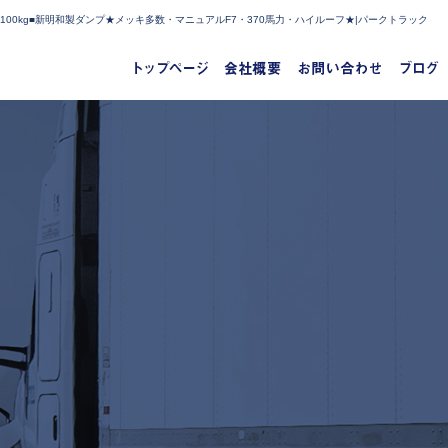
9100kg■新明和製ダンプ★メッキ多数・マニュアルF7・370馬力・ハイルーフ★|パークトラック