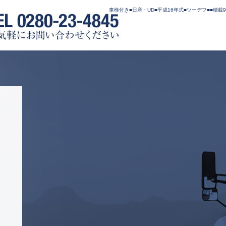
車検付き■日産・UD■平成16年式■ツーデフ■■積載