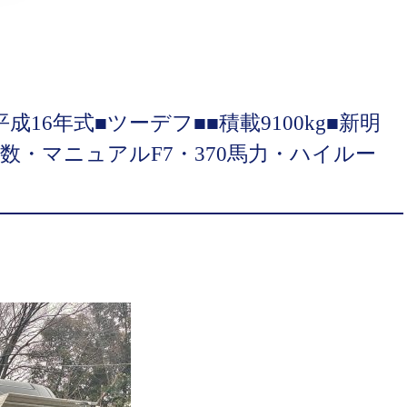
成16年式■ツーデフ■■積載9100kg■新明
数・マニュアルF7・370馬力・ハイルー