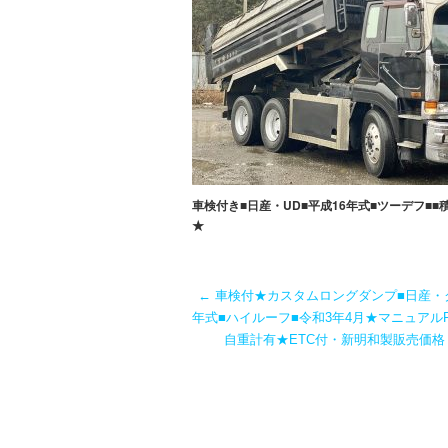
車検付き■日産・UD■平成16年式■ツーデフ■■
★
←
車検付★カスタムロングダンプ■日産・ク
年式■ハイルーフ■令和3年4月★マニュアルF
自重計有★ETC付・新明和製販売価格