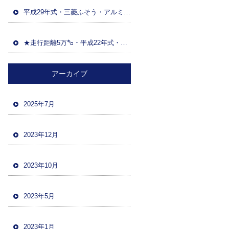
平成29年式・三菱ふそう・アルミウイング(日本トレクス)・マニュアルF7・積載13600kg・距離86万㌔・380馬力・バックカメラ
★走行距離5万㌔・平成22年式・三菱ファイター・ハイジャッキセルフローダー・車検令和5年12月・バックカメラ・ツーデフ・積載10700kg★
アーカイブ
2025年7月
2023年12月
2023年10月
2023年5月
2023年1月