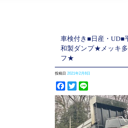
車検付き■日産・UD■平
和製ダンプ★メッキ多
フ★
投稿日
2021年2月8日
Facebook
Twitter
Line