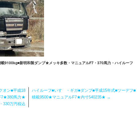
積載9100kg■新明和製ダンプ★メッキ多数・マニュアルF7・370馬力・ハイルーフ
オン■平成18
ハイルーフ■いすゞ・ギガ■ダンプ■平成15年式■ツーデフ■
7★380馬力★
積載9500★マニュアルF7★内寸540235★
→
・330万円税込