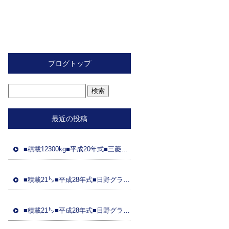
ブログトップ
最近の投稿
■積載12300kg■平成20年式■三菱ふそう■スライド重機運搬車■距離89万㌔■ラジコン■フジタ製ボディ■ 車検令和8年2月26日■国産エンジン
■積載21㌧■平成28年式■日野グラプロ■平成28年式トレーラーダンプセット(コボレーン付)■車検8年3月21日■距離48万㌔■ETC■土砂ダンプ
■積載21㌧■平成28年式■日野グラプ■平成28年式トレーラーダンプセット(コボレーン)■車検8年3月31日■距離95万㌔■ドラレコ■土砂ダンプ