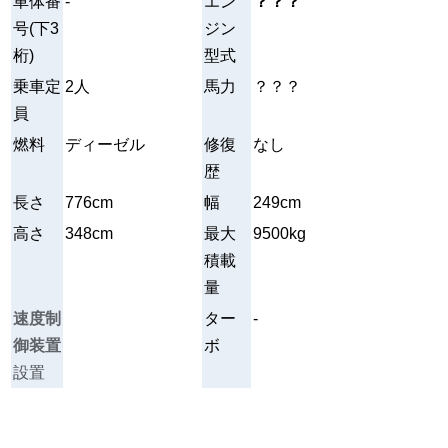
車体番
-
エン
？？？
号(下3
ジン
桁)
型式
乗車定
2人
馬力
？？？
員
燃料
ディーゼル
修復
なし
歴
長さ
776cm
幅
249cm
高さ
348cm
最大
9500kg
積載
量
速度制
ター
-
御装置
ボ
設置