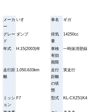
メーカ
いすゞ
車名
ギガ
ー
グレー
ダンプ
排気
14250cc
ド
量
年式
H.15(2003)年
車検
一時抹消登録
有効
期限
走行距
1.050.633km
走行
実走行
離
距離
の状
態
ミッシ
F7
型式
KL-CXZ51K4
ョン