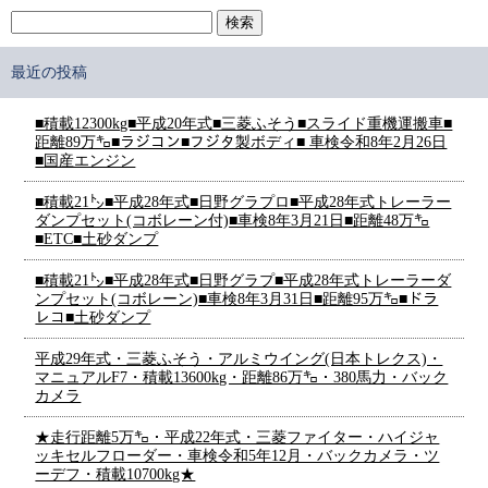
最近の投稿
■積載12300kg■平成20年式■三菱ふそう■スライド重機運搬車■
距離89万㌔■ラジコン■フジタ製ボディ■ 車検令和8年2月26日
■国産エンジン
■積載21㌧■平成28年式■日野グラプロ■平成28年式トレーラー
ダンプセット(コボレーン付)■車検8年3月21日■距離48万㌔
■ETC■土砂ダンプ
■積載21㌧■平成28年式■日野グラプ■平成28年式トレーラーダ
ンプセット(コボレーン)■車検8年3月31日■距離95万㌔■ドラ
レコ■土砂ダンプ
平成29年式・三菱ふそう・アルミウイング(日本トレクス)・
マニュアルF7・積載13600kg・距離86万㌔・380馬力・バック
カメラ
★走行距離5万㌔・平成22年式・三菱ファイター・ハイジャ
ッキセルフローダー・車検令和5年12月・バックカメラ・ツ
ーデフ・積載10700kg★