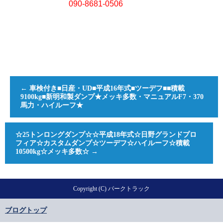
090-8681-0506
←
車検付き■日産・UD■平成16年式■ツーデフ■■積載
9100kg■新明和製ダンプ★メッキ多数・マニュアルF7・370
馬力・ハイルーフ★
☆25トンロングダンプ☆☆平成18年式☆日野グランドプロ
フィア☆カスタムダンプ☆ツーデフ☆ハイルーフ☆積載
10500kg☆メッキ多数☆
→
Copyright (C) パークトラック
ブログトップ