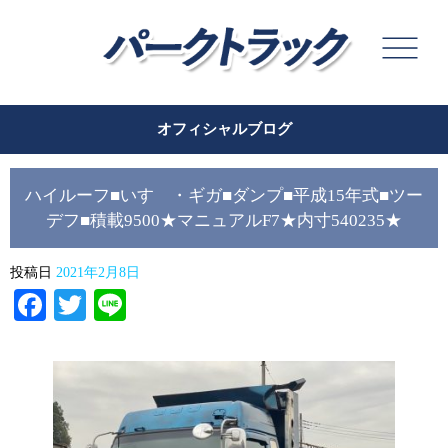
オフィシャルブログ
ハイルーフ■いすゞ・ギガ■ダンプ■平成15年式■ツー
デフ■積載9500★マニュアルF7★内寸540235★
投稿日
2021年2月8日
Facebook
Twitter
Line