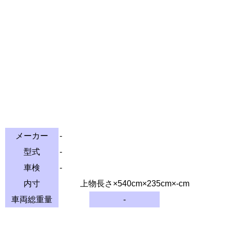
メーカー
-
型式
-
車検
-
内寸
上物長さ×540cm×235cm×-cm
車両総重量
-