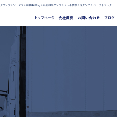
グダンプ☆ツーデフ☆積載8700kg☆新明和製ダンプ☆メッキ多数☆深ダンプ☆|パークトラック