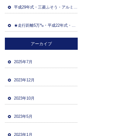
平成29年式・三菱ふそう・アルミウイング(日本トレクス)・マニュアルF7・積載13600kg・距離86万㌔・380馬力・バックカメラ
★走行距離5万㌔・平成22年式・三菱ファイター・ハイジャッキセルフローダー・車検令和5年12月・バックカメラ・ツーデフ・積載10700kg★
アーカイブ
2025年7月
2023年12月
2023年10月
2023年5月
2023年1月