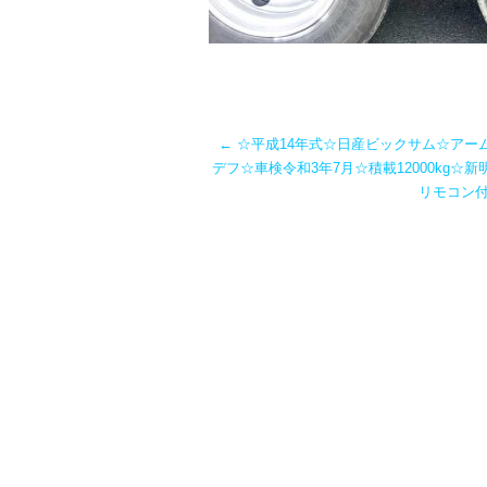
←
☆平成14年式☆日産ビックサム☆アー
デフ☆車検令和3年7月☆積載12000kg☆
リモコン付