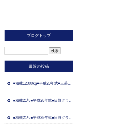
ブログトップ
最近の投稿
■積載12300kg■平成20年式■三菱ふそう■スライド重機運搬車■距離89万㌔■ラジコン■フジタ製ボディ■ 車検令和8年2月26日■国産エンジン
■積載21㌧■平成28年式■日野グラプロ■平成28年式トレーラーダンプセット(コボレーン付)■車検8年3月21日■距離48万㌔■ETC■土砂ダンプ
■積載21㌧■平成28年式■日野グラプ■平成28年式トレーラーダンプセット(コボレーン)■車検8年3月31日■距離95万㌔■ドラレコ■土砂ダンプ