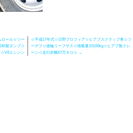
ムロール☆ツー
☆平成17年式☆日野プロフィア☆ヒアブスクラップ車☆ツ
新明和製ダンプ☆
ーデフ☆後輪リーフサス☆積載量10100kg☆ヒアブ製クレ
☆V8エンジン
ーン☆走行距離67万キロ☆
→