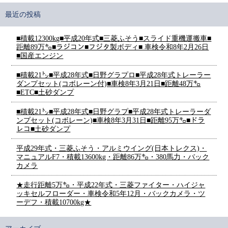
最近の投稿
■積載12300kg■平成20年式■三菱ふそう■スライド重機運搬車■
距離89万㌔■ラジコン■フジタ製ボディ■ 車検令和8年2月26日
■国産エンジン
■積載21㌧■平成28年式■日野グラプロ■平成28年式トレーラー
ダンプセット(コボレーン付)■車検8年3月21日■距離48万㌔
■ETC■土砂ダンプ
■積載21㌧■平成28年式■日野グラプ■平成28年式トレーラーダ
ンプセット(コボレーン)■車検8年3月31日■距離95万㌔■ドラ
レコ■土砂ダンプ
平成29年式・三菱ふそう・アルミウイング(日本トレクス)・
マニュアルF7・積載13600kg・距離86万㌔・380馬力・バック
カメラ
★走行距離5万㌔・平成22年式・三菱ファイター・ハイジャ
ッキセルフローダー・車検令和5年12月・バックカメラ・ツ
ーデフ・積載10700kg★