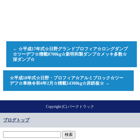
←
☆平成17年式☆日野グランドプロフィア☆ロングダンプ
☆ツーデフ☆積載8700kg☆新明和製ダンプ☆メッキ多数☆
深ダンプ☆
☆平成18年式☆日野・プロフィア☆アルミブロック☆ツー
デフ☆車検令和4年2月☆積載14300kg☆床鉄板☆
→
Copyright (C) パークトラック
ブログトップ