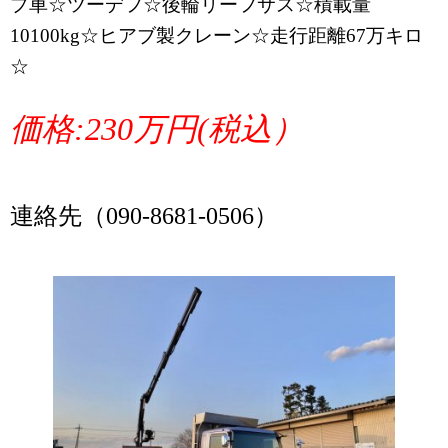
プ車☆ツーデフ☆後輪リーフサス☆積載量
10100kg☆ヒアブ製クレーン☆走行距離67万キロ
☆
価格:230万円(税込）
連絡先（090-8681-0506）