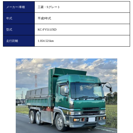
メーカー/車種
三菱・Sグレート
年式
平成9年式
型式
KC-FV511JXD
走行距離
1.054.521km