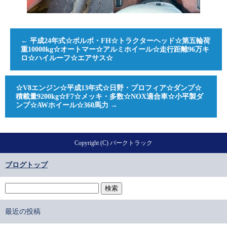
←
平成24年式☆ボルボ・FH☆トラクターヘッド☆第五輪荷
重10000kg☆オートマー☆アルミホイール☆走行距離96万キ
ロ☆ハイルーフ☆エアサス☆
☆V8エンジン☆平成13年式☆日野・プロフィア☆ダンプ☆
積載量9200kg☆F7☆メッキ・多数☆NOX適合車☆小平製ダ
ンプ☆AWホイール☆360馬力
→
Copyright (C) パークトラック
ブログトップ
最近の投稿