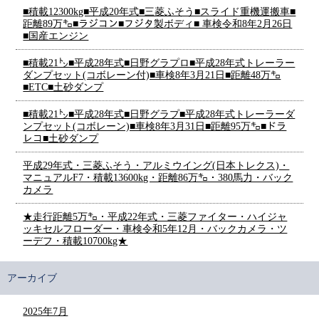
■積載12300kg■平成20年式■三菱ふそう■スライド重機運搬車■
距離89万㌔■ラジコン■フジタ製ボディ■ 車検令和8年2月26日
■国産エンジン
■積載21㌧■平成28年式■日野グラプロ■平成28年式トレーラー
ダンプセット(コボレーン付)■車検8年3月21日■距離48万㌔
■ETC■土砂ダンプ
■積載21㌧■平成28年式■日野グラプ■平成28年式トレーラーダ
ンプセット(コボレーン)■車検8年3月31日■距離95万㌔■ドラ
レコ■土砂ダンプ
平成29年式・三菱ふそう・アルミウイング(日本トレクス)・
マニュアルF7・積載13600kg・距離86万㌔・380馬力・バック
カメラ
★走行距離5万㌔・平成22年式・三菱ファイター・ハイジャ
ッキセルフローダー・車検令和5年12月・バックカメラ・ツ
ーデフ・積載10700kg★
アーカイブ
2025年7月