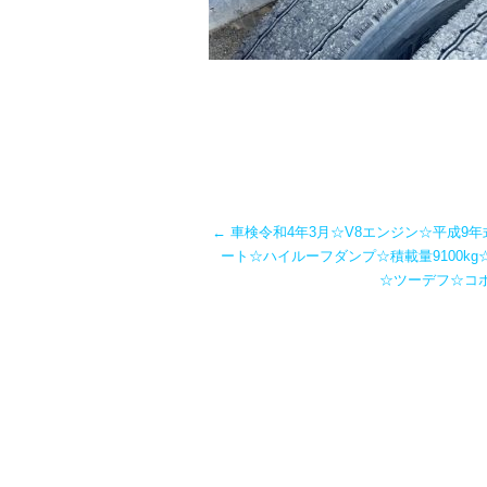
←
車検令和4年3月☆V8エンジン☆平成9年
ート☆ハイルーフダンプ☆積載量9100k
☆ツーデフ☆コボ