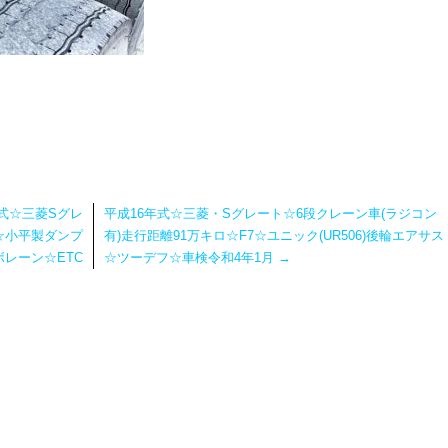
式☆三菱Sグレ
平成16年式☆三菱・Sグレート☆6段クレーン車(ラジコン
g☆小平製ダンプ
有)走行距離91万キロ☆F7☆ユニック(UR506)後輪エアサス
レーン☆ETC
☆ツーデフ☆車検令和4年1月
→