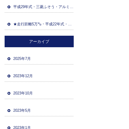
平成29年式・三菱ふそう・アルミウイング(日本トレクス)・マニュアルF7・積載13600kg・距離86万㌔・380馬力・バックカメラ
★走行距離5万㌔・平成22年式・三菱ファイター・ハイジャッキセルフローダー・車検令和5年12月・バックカメラ・ツーデフ・積載10700kg★
アーカイブ
2025年7月
2023年12月
2023年10月
2023年5月
2023年1月