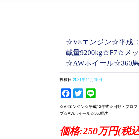
☆V8エンジン☆平成
載量9200kg☆F7
☆AWホイール☆360
投稿日
2021年11月15日
Facebook
Twitter
Line
☆V8エンジン☆平成13年式☆日野・プロフ
プ☆AWホイール☆360馬力
価格:250万円(税