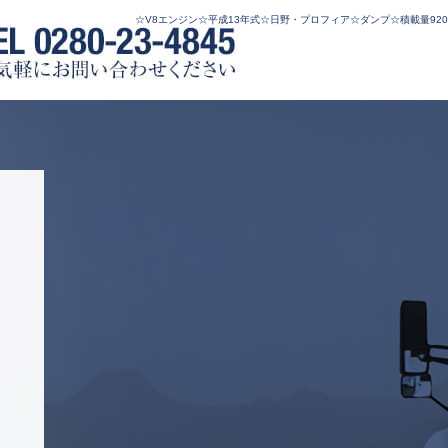
☆V8エンジン☆平成13年式☆日野・プロフィア☆ダンプ☆積載量920