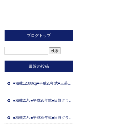
ブログトップ
最近の投稿
■積載12300kg■平成20年式■三菱ふそう■スライド重機運搬車■距離89万㌔■ラジコン■フジタ製ボディ■ 車検令和8年2月26日■国産エンジン
■積載21㌧■平成28年式■日野グラプロ■平成28年式トレーラーダンプセット(コボレーン付)■車検8年3月21日■距離48万㌔■ETC■土砂ダンプ
■積載21㌧■平成28年式■日野グラプ■平成28年式トレーラーダンプセット(コボレーン)■車検8年3月31日■距離95万㌔■ドラレコ■土砂ダンプ