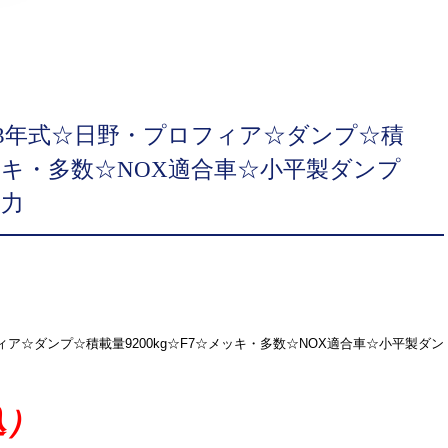
13年式☆日野・プロフィア☆ダンプ☆積
☆メッキ・多数☆NOX適合車☆小平製ダンプ
馬力
ィア☆ダンプ☆積載量9200kg☆F7☆メッキ・多数☆NOX適合車☆小平製ダン
込）