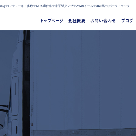
0kg☆F7☆メッキ・多数☆NOX適合車☆小平製ダンプ☆AWホイール☆360馬力|パークトラック