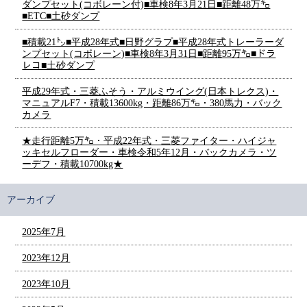
ダンプセット(コボレーン付)■車検8年3月21日■距離48万㌔
■ETC■土砂ダンプ
■積載21㌧■平成28年式■日野グラプ■平成28年式トレーラーダ
ンプセット(コボレーン)■車検8年3月31日■距離95万㌔■ドラ
レコ■土砂ダンプ
平成29年式・三菱ふそう・アルミウイング(日本トレクス)・
マニュアルF7・積載13600kg・距離86万㌔・380馬力・バック
カメラ
★走行距離5万㌔・平成22年式・三菱ファイター・ハイジャ
ッキセルフローダー・車検令和5年12月・バックカメラ・ツ
ーデフ・積載10700kg★
アーカイブ
2025年7月
2023年12月
2023年10月