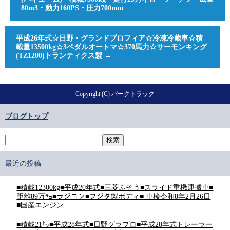
80m3・動力160PS・圧力700mm
平成26年式☆日野・グランドプロフィア☆冷凍冷蔵車☆積
載量13500kg☆3ペダルオートマ☆370馬力☆サーモンキング
(TZ1200)トランティクス製
→
Copyright (C) パークトラック
ブログトップ
最近の投稿
■積載12300kg■平成20年式■三菱ふそう■スライド重機運搬車■
距離89万㌔■ラジコン■フジタ製ボディ■ 車検令和8年2月26日
■国産エンジン
■積載21㌧■平成28年式■日野グラプロ■平成28年式トレーラー