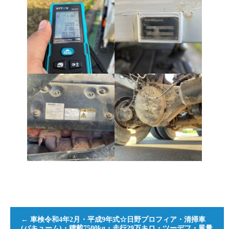
←
車検令和4年2月・平成9年式☆日野プロフィア・清掃車
(バキューム)・積載7500kg・走行29万キロ・ツーデフ・風量