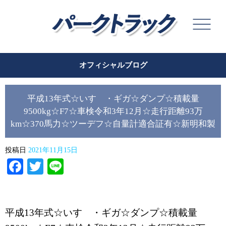
オフィシャルブログ
平成13年式☆いすゞ・ギガ☆ダンプ☆積載量
9500kg☆F7☆車検令和3年12月☆走行距離93万
km☆370馬力☆ツーデフ☆自量計適合証有☆新明和製
投稿日
2021年11月15日
Facebook
Twitter
Line
平成13年式☆いすゞ・ギガ☆ダンプ☆積載量