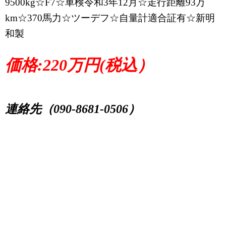
9500kg☆F7☆車検令和3年12月☆走行距離93万
km☆370馬力☆ツーデフ☆自量計適合証有☆新明
和製
価格:220万円(税込）
連絡先（090-8681-0506）