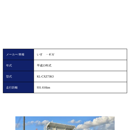
メーカー/車種
いすゞ・ギガ
年式
平成13年式
型式
KL-CXZ73K3
走行距離
931.616km