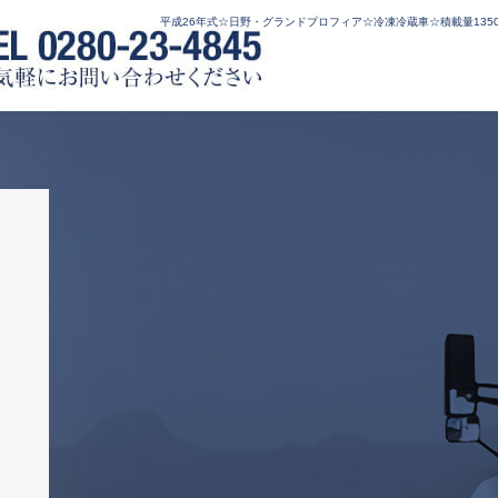
平成26年式☆日野・グランドプロフィア☆冷凍冷蔵車☆積載量13500