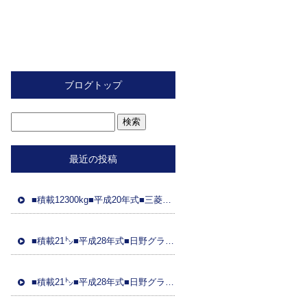
ブログトップ
最近の投稿
■積載12300kg■平成20年式■三菱ふそう■スライド重機運搬車■距離89万㌔■ラジコン■フジタ製ボディ■ 車検令和8年2月26日■国産エンジン
■積載21㌧■平成28年式■日野グラプロ■平成28年式トレーラーダンプセット(コボレーン付)■車検8年3月21日■距離48万㌔■ETC■土砂ダンプ
■積載21㌧■平成28年式■日野グラプ■平成28年式トレーラーダンプセット(コボレーン)■車検8年3月31日■距離95万㌔■ドラレコ■土砂ダンプ