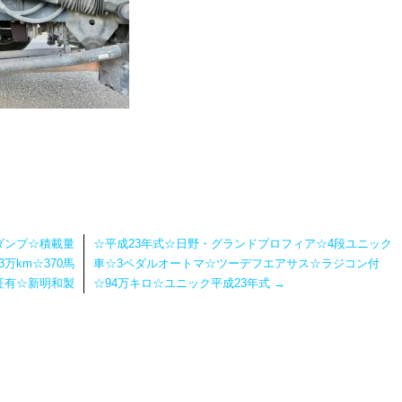
ダンプ☆積載量
☆平成23年式☆日野・グランドプロフィア☆4段ユニック
3万km☆370馬
車☆3ペダルオートマ☆ツーデフエアサス☆ラジコン付
証有☆新明和製
☆94万キロ☆ユニック平成23年式
→