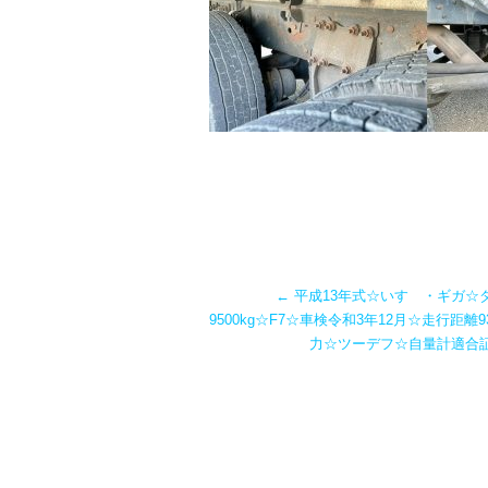
←
平成13年式☆いすゞ・ギガ☆
9500kg☆F7☆車検令和3年12月☆走行距離9
力☆ツーデフ☆自量計適合