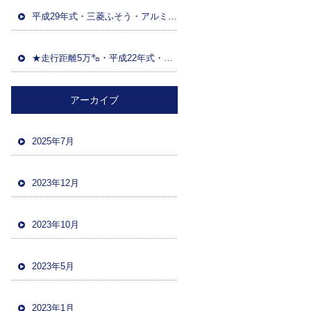
平成29年式・三菱ふそう・アルミウイング(日本トレクス)・マニュアルF7・積載13600kg・距離86万㌔・380馬力・バックカメラ
★走行距離5万㌔・平成22年式・三菱ファイター・ハイジャッキセルフローダー・車検令和5年12月・バックカメラ・ツーデフ・積載10700kg★
アーカイブ
2025年7月
2023年12月
2023年10月
2023年5月
2023年1月