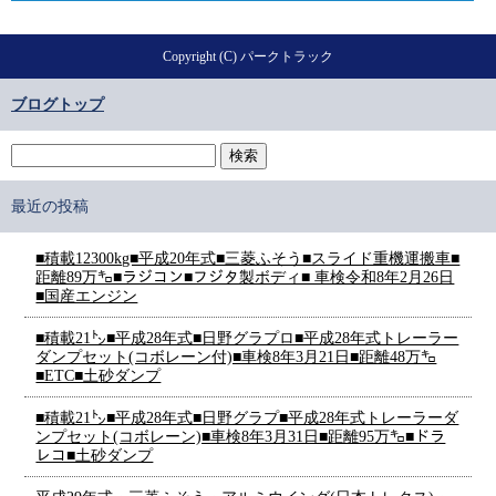
Copyright (C) パークトラック
ブログトップ
最近の投稿
■積載12300kg■平成20年式■三菱ふそう■スライド重機運搬車■
距離89万㌔■ラジコン■フジタ製ボディ■ 車検令和8年2月26日
■国産エンジン
■積載21㌧■平成28年式■日野グラプロ■平成28年式トレーラー
ダンプセット(コボレーン付)■車検8年3月21日■距離48万㌔
■ETC■土砂ダンプ
■積載21㌧■平成28年式■日野グラプ■平成28年式トレーラーダ
ンプセット(コボレーン)■車検8年3月31日■距離95万㌔■ドラ
レコ■土砂ダンプ