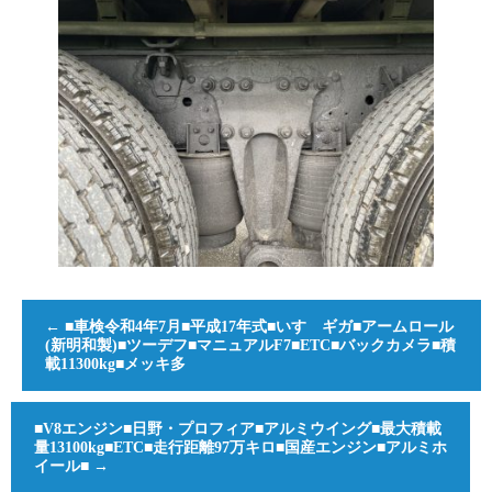
←
■車検令和4年7月■平成17年式■いすゞギガ■アームロール
(新明和製)■ツーデフ■マニュアルF7■ETC■バックカメラ■積
載11300kg■メッキ多
■V8エンジン■日野・プロフィア■アルミウイング■最大積載
量13100kg■ETC■走行距離97万キロ■国産エンジン■アルミホ
イール■
→