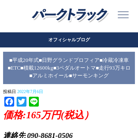
オフィシャルブログ
■平成20年式■日野グランドプロフィア■冷蔵冷凍車
■ETC■積載12600kg■3ペダルオートマ■走行93万キロ
■アルミホイール■サーモンキング
投稿日
2022年7月6日
Facebook
Twitter
Line
価格:165万円(税込）
連絡先 090-8681-0506