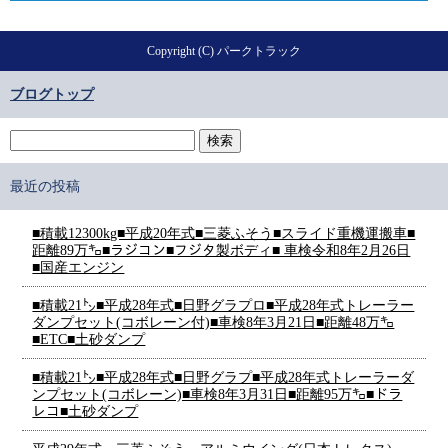
Copyright (C) パークトラック
ブログトップ
最近の投稿
■積載12300kg■平成20年式■三菱ふそう■スライド重機運搬車■
距離89万㌔■ラジコン■フジタ製ボディ■ 車検令和8年2月26日
■国産エンジン
■積載21㌧■平成28年式■日野グラプロ■平成28年式トレーラー
ダンプセット(コボレーン付)■車検8年3月21日■距離48万㌔
■ETC■土砂ダンプ
■積載21㌧■平成28年式■日野グラプ■平成28年式トレーラーダ
ンプセット(コボレーン)■車検8年3月31日■距離95万㌔■ドラ
レコ■土砂ダンプ