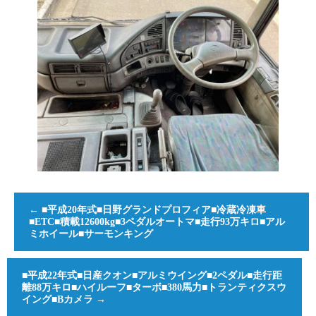
←
■平成20年式■日野グランドプロフィア■冷蔵冷凍車
■ETC■積載12600kg■3ペダルオートマ■走行93万キロ■アル
ミホイール■サーモンキング
■平成22年式■日産クオン■アルミウイング■2ペダル■走行距
離88万キロ■ハイルーフ■ターボ■380馬力■トランティクスウ
イング■Bカメラ
→