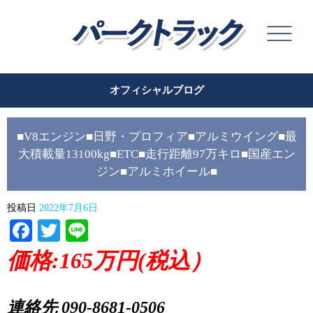
オフィシャルブログ
■V8エンジン■日野・プロフィア■アルミウイング■最
大積載量13100kg■ETC■走行距離97万キロ■国産エン
ジン■アルミホイール■
投稿日
2022年7月6日
Facebook
Twitter
Line
価格:165万円(税込）
連絡先 090-8681-0506