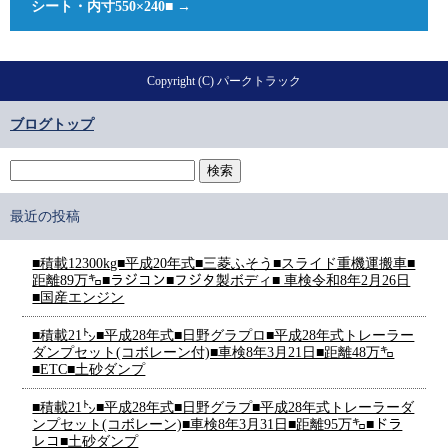
シート・内寸550×240■
→
Copyright (C) パークトラック
ブログトップ
最近の投稿
■積載12300kg■平成20年式■三菱ふそう■スライド重機運搬車■
距離89万㌔■ラジコン■フジタ製ボディ■ 車検令和8年2月26日
■国産エンジン
■積載21㌧■平成28年式■日野グラプロ■平成28年式トレーラー
ダンプセット(コボレーン付)■車検8年3月21日■距離48万㌔
■ETC■土砂ダンプ
■積載21㌧■平成28年式■日野グラプ■平成28年式トレーラーダ
ンプセット(コボレーン)■車検8年3月31日■距離95万㌔■ドラ
レコ■土砂ダンプ