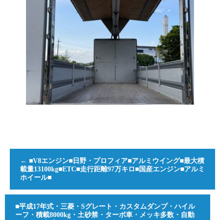
←
■V8エンジン■日野・プロフィア■アルミウイング■最大積
載量13100kg■ETC■走行距離97万キロ■国産エンジン■アルミ
ホイール■
■平成17年式・三菱・Sグレート・カスタムダンプ・ハイル
ーフ・積載8000kg・土砂禁・ターボ車・メッキ多数・自動