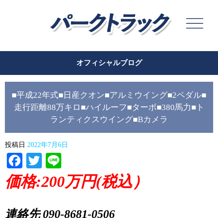
オフィシャルブログ
■平成22年式■日産クオン■アルミウイング■2ペダル■
走行距離88万キロ■ハイルーフ■ターボ■380馬力■ト
ランティクスウイング■Bカメラ
投稿日
2022年7月6日
Facebook
Twitter
Line
価格:200
万円(税込）
連絡先 090-8681-0506