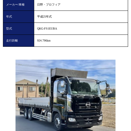
メーカー/車種
日野・プロフィア
年式
平成25年式
型式
QKG-FS1EUBA
走行距離
924.796km