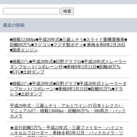
最近の投稿
■積載12300kg■平成20年式■三菱ふそう■スライド重機運搬車■
距離89万㌔■ラジコン■フジタ製ボディ■ 車検令和8年2月26日
■国産エンジン
■積載21㌧■平成28年式■日野グラプロ■平成28年式トレーラー
ダンプセット(コボレーン付)■車検8年3月21日■距離48万㌔
■ETC■土砂ダンプ
■積載21㌧■平成28年式■日野グラプ■平成28年式トレーラーダ
ンプセット(コボレーン)■車検8年3月31日■距離95万㌔■ドラ
レコ■土砂ダンプ
平成29年式・三菱ふそう・アルミウイング(日本トレクス)・
マニュアルF7・積載13600kg・距離86万㌔・380馬力・バック
カメラ
★走行距離5万㌔・平成22年式・三菱ファイター・ハイジャ
ッキセルフローダー・車検令和5年12月・バックカメラ・ツ