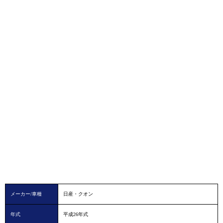
メーカー/車種
日産・クオン
年式
平成26年式