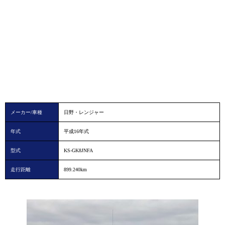
メーカー/車種
日野・レンジャー
年式
平成16年式
型式
KS-GK8JNFA
走行距離
899.240km