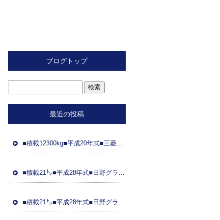
ブログトップ
最近の投稿
■積載12300kg■平成20年式■三菱ふそう■スライド重機運搬車■距離89万㌔■ラジコン■フジタ製ボディ■ 車検令和8年2月26日■国産エンジン
■積載21㌧■平成28年式■日野グラプロ■平成28年式トレーラーダンプセット(コボレーン付)■車検8年3月21日■距離48万㌔■ETC■土砂ダンプ
■積載21㌧■平成28年式■日野グラプ■平成28年式トレーラーダンプセット(コボレーン)■車検8年3月31日■距離95万㌔■ドラレコ■土砂ダンプ