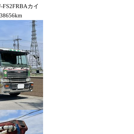
U-FS2FRBAカイ
38656km