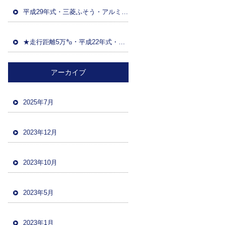
平成29年式・三菱ふそう・アルミウイング(日本トレクス)・マニュアルF7・積載13600kg・距離86万㌔・380馬力・バックカメラ
★走行距離5万㌔・平成22年式・三菱ファイター・ハイジャッキセルフローダー・車検令和5年12月・バックカメラ・ツーデフ・積載10700kg★
アーカイブ
2025年7月
2023年12月
2023年10月
2023年5月
2023年1月