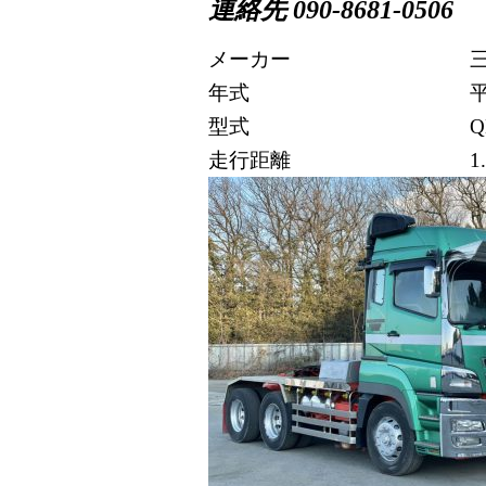
連
絡先 090-8681-0506
メーカー
年式
型式
Q
走行距離
1